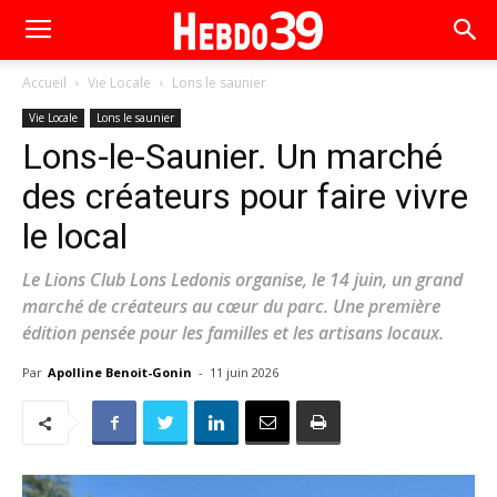
Accueil
Vie Locale
Lons le saunier
Vie Locale
Lons le saunier
Lons-le-Saunier. Un marché
des créateurs pour faire vivre
le local
Le Lions Club Lons Ledonis organise, le 14 juin, un grand
marché de créateurs au cœur du parc. Une première
édition pensée pour les familles et les artisans locaux.
Par
Apolline Benoit-Gonin
-
11 juin 2026