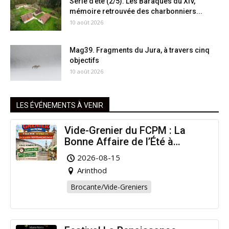
Série d’été (2/5). Les Baraques du XIV,
mémoire retrouvée des charbonniers...
10 août 2026
Mag39. Fragments du Jura, à travers cinq
objectifs
10 août 2026
LES ÉVÉNEMENTS À VENIR
Vide-Grenier du FCPM : La
Bonne Affaire de l’Été à
Arinthod !
2026-08-15
Arinthod
Brocante/Vide-Greniers