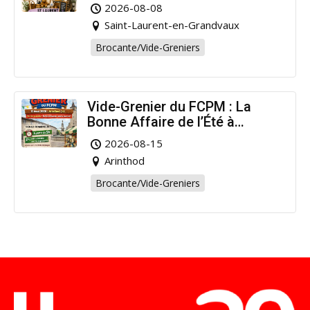
pour la bonne cause !
2026-08-08
Saint-Laurent-en-Grandvaux
Brocante/Vide-Greniers
Vide-Grenier du FCPM : La
Bonne Affaire de l’Été à
Arinthod !
2026-08-15
Arinthod
Brocante/Vide-Greniers