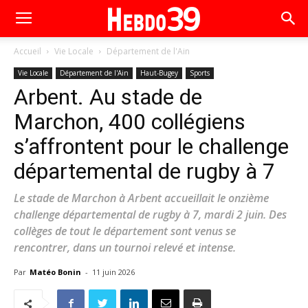
Accueil
Vie Locale
Département de l'Ain
Vie Locale
Département de l'Ain
Haut-Bugey
Sports
Arbent. Au stade de
Marchon, 400 collégiens
s’affrontent pour le challenge
départemental de rugby à 7
Le stade de Marchon à Arbent accueillait le onzième
challenge départemental de rugby à 7, mardi 2 juin. Des
collèges de tout le département sont venus se
rencontrer, dans un tournoi relevé et intense.
Par
Matéo Bonin
-
11 juin 2026