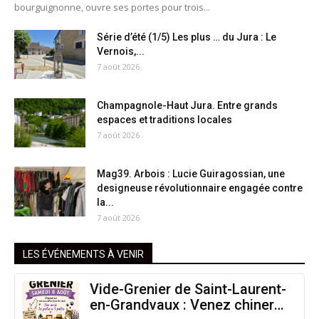
bourguignonne, ouvre ses portes pour trois...
Série d’été (1/5) Les plus … du Jura : Le
Vernois,...
7 août 2026
Champagnole-Haut Jura. Entre grands
espaces et traditions locales
7 août 2026
Mag39. Arbois : Lucie Guiragossian, une
designeuse révolutionnaire engagée contre
la...
7 août 2026
LES ÉVÉNEMENTS À VENIR
Vide-Grenier de Saint-Laurent-
en-Grandvaux : Venez chiner