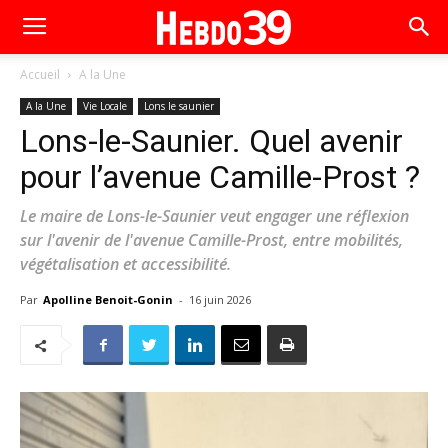
Accueil
A la Une
A la Une
Vie Locale
Lons le saunier
Lons-le-Saunier. Quel avenir
pour l’avenue Camille-Prost ?
Le maire de Lons-le-Saunier veut engager une réflexion
sur l'avenir de l'avenue Camille-Prost, entre mobilités,
végétalisation et accessibilité.
Par
Apolline Benoit-Gonin
-
16 juin 2026