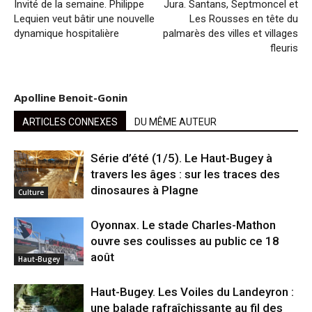
Invité de la semaine. Philippe
Jura. Santans, Septmoncel et
Lequien veut bâtir une nouvelle
Les Rousses en tête du
dynamique hospitalière
palmarès des villes et villages
fleuris
Apolline Benoit-Gonin
ARTICLES CONNEXES
DU MÊME AUTEUR
Série d’été (1/5). Le Haut-Bugey à
travers les âges : sur les traces des
dinosaures à Plagne
Culture
Oyonnax. Le stade Charles-Mathon
ouvre ses coulisses au public ce 18
août
Haut-Bugey
Haut-Bugey. Les Voiles du Landeyron :
une balade rafraîchissante au fil des