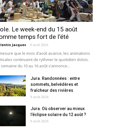
ole
ole. Le week-end du 15 août
omme temps fort de l’été
lentin Jacques
-
9 août 2026
mesure que le mois d’août avance, les animations
tivales continuent de rythmer le quotidien dolois.
 semaine du 10 au 16 août s’annonce...
Jura. Randonnées : entre
sommets, belvédères et
fraîcheur des rivières
9 août 2026
Jura. Où observer au mieux
l’éclipse solaire du 12 août ?
9 août 2026