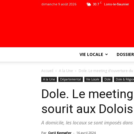
C
dimanche 9 août 2026
30.7
Lons-le-Saunier
VIE LOCALE
DOSSIER
Accueil
A la Une
Dole. Le meeting d’ouverture du 
A la Une
Départemental
Vie Locale
Dole
Dole & Régio
Dole. Le meeting
sourit aux Dolois 
A domicile, les locaux se sont imposés dans
Par
Cyril Kempfer
-
16 avril 2024