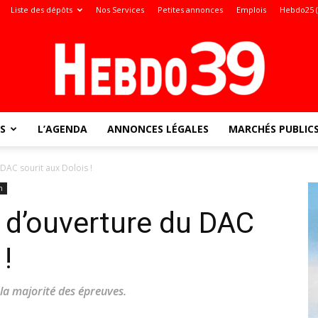
Liste des dépôts
Nos Services
Petites annonces
Emplois
Hebdo25 
S
L’AGENDA
ANNONCES LÉGALES
MARCHÉS PUBLIC
Jura
DAC sourit aux Dolois !
n
 d’ouverture du DAC
:
!
 la majorité des épreuves.