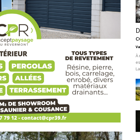
D
D
c
Va
À 
es
La