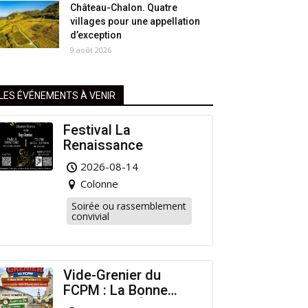
Château-Chalon. Quatre
villages pour une appellation
d’exception
9 août 2026
LES ÉVÉNEMENTS À VENIR
Festival La
Renaissance
2026-08-14
Colonne
Soirée ou rassemblement
convivial
Vide-Grenier du
FCPM : La Bonne
Affaire de l’Été à