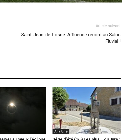
Article suivant
Saint-Jean-de-Losne. Affluence record au Salon
Fluvial !
A la Une
server au mieux l’éclipse
Série d’été (1/5) Les plus … du Jura :