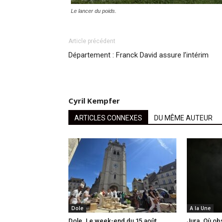
Le lancer du poids.
Article précédent
Département : Franck David assure l’intérim
Cyril Kempfer
ARTICLES CONNEXES
DU MÊME AUTEUR
Dole
A la Une
Dole. Le week-end du 15 août
Jura. Où ob