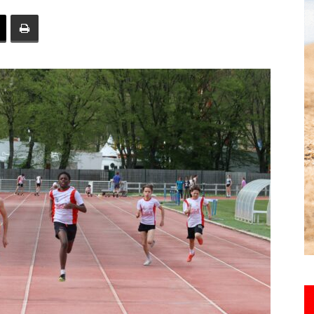
toute
l'info
locale
–