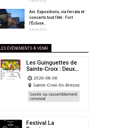
6 août 2026
Ain. Expositions, via ferrata et
concerts tout l’été : Fort
l’Écluse...
6 août 2026
LES ÉVÉNEMENTS À VENIR
Les Guinguettes de
Sainte-Croix : Deux
Rendez-vous
2026-08-06
Dansants pour
Sainte-Croix-En-Bresse
Prolonger l’Été !
Soirée ou rassemblement
convivial
Festival La