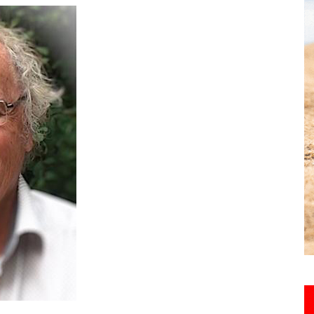
toute
l'info
locale
–