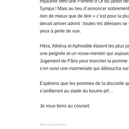
mijaurée offrit une Pomme d’Or du jardin de
Sympa ! Mais au lieu d’annoncer sobrement « 
rien de mieux que de dire « c’est pour la pl
devait arriver advint : toutes les déesses
yeux à perte de vue.
Héra, Athéna et Aphrodite étaient les plus 
une peignée et un rosse-menton qui aujourd’h
Jugement de Pâris pour trancher la pomme : e
s’en suivi une marmelade qui déboucha sur 
Espérons que les pommes de la discorde qui
s’arrêteront au stade du bourre-pif…
Je vous tiens au courant.
Article précédent