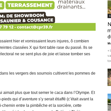
C
N
m
d
ïssaient hier et vomissaient leurs injures, ô combien
Ma
reintes classées X qui font table rase du passé. Ils se
« 
ectoral ne se sent plus de joie et laisse tomber ses
va
to
à dans les vergers des sournois cultivent les pommes de
ui aimait plus que tout semer le caca dans l’Olympe. Et
ieds qui d’aventure s’y serait étiaffé (c’était avant la
chemin entre la pimbêche et la sorcière, cette