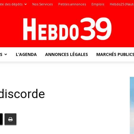
ste des dépôts
Nos Services
Petites annonces
Emplois
Hebdo25 (Haut
S
L’AGENDA
ANNONCES LÉGALES
MARCHÉS PUBLIC
Jura
discorde
: