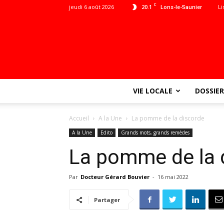
C
jeudi 6 août 2026
20.1
Li
Lons-le-Saunier
VIE LOCALE
DOSSIER
Accueil
A la Une
La pomme de la discorde
A la Une
Edito
Grands mots, grands remèdes
La pomme de la 
Par
Docteur Gérard Bouvier
-
16 mai 2022
Partager