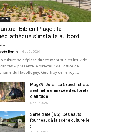
ulture
antua. Bib en Plage : la
édiathèque s’installe au bord
u...
téo Bonin
-
6 août 2026
La culture se déplace directement sur les lieux de
cances », présente le directeur de l'office de
urisme du Haut-Bugey, Geoffroy de Fenoyl....
Mag39. Jura : Le Grand Tétras,
sentinelle menacée des forêts
d’altitude
6 août 2026
Série d’été (1/5). Des hauts
fourneaux à la scène culturelle
:...