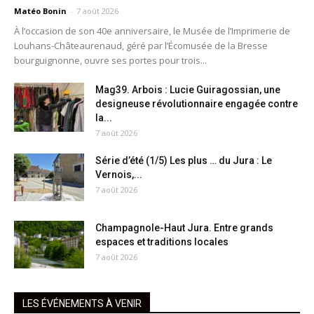
Matéo Bonin
-
7 août 2026
À l’occasion de son 40e anniversaire, le Musée de l’Imprimerie de
Louhans-Châteaurenaud, géré par l’Écomusée de la Bresse
bourguignonne, ouvre ses portes pour trois...
Mag39. Arbois : Lucie Guiragossian, une
designeuse révolutionnaire engagée contre
la...
7 août 2026
Série d’été (1/5) Les plus … du Jura : Le
Vernois,...
7 août 2026
Champagnole-Haut Jura. Entre grands
espaces et traditions locales
7 août 2026
LES ÉVÉNEMENTS À VENIR