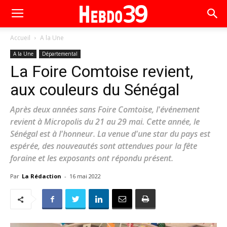
Accueil
A la Une
A la Une
Départemental
La Foire Comtoise revient,
aux couleurs du Sénégal
Après deux années sans Foire Comtoise, l'événement
revient à Micropolis du 21 au 29 mai. Cette année, le
Sénégal est à l'honneur. La venue d'une star du pays est
espérée, des nouveautés sont attendues pour la fête
foraine et les exposants ont répondu présent.
Par
La Rédaction
-
16 mai 2022