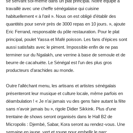
se servant soi-même dans un plat principal. Notre équipe a
travaillé avec une cheffe sénégalaise qui cuisine
habituellement « à l’œil ». Nous on est obligé d’établir des
quantités pour servir près de 3000 repas en 10 jours. », ajoute
Eric Ferrand, responsable du pôle restauration. Pour le plat
principal, poulet Yassa et Mafé poisson. Les fans d’épices sont
aussi satisfaits avec le piment. Impossible enfin de ne pas
terminer sur du Ngalakh, une verrine à base de semoule et de
beurre de cacahuète. Le Sénégal est l’un des plus gros
producteurs d’arachides au monde.
Outre l’alléchant menu, les artisans et artistes sénégalais
présenteront leur musique et culture locale, même parfois en
déambulation ! « Je n’ai jamais vu des gens faire autant la fête
sans n’avoir jamais bu », rigole Didier Sikkink. Plus d’une
trentaine de shows seront organisés dans le Hall B2 de
Micropolis : Djembé, Sabar, Kora seront au rendez-vous. Une
semaine en jaune, vert et rouge pour embellir le parc