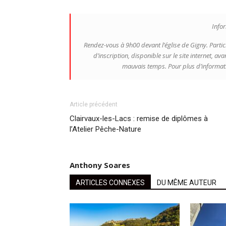
Infor
Rendez-vous à 9h00 devant l’église de Gigny. Partic
d’inscription, disponible sur le site internet, ava
mauvais temps. Pour plus d’informat
Article précédent
Clairvaux-les-Lacs : remise de diplômes à
l’Atelier Pêche-Nature
Anthony Soares
ARTICLES CONNEXES
DU MÊME AUTEUR