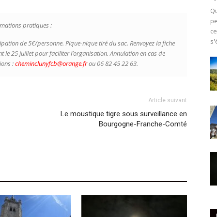
Qu
pe
mations pratiques :
ce
s'
ipation de 5€/personne. Pique-nique tiré du sac. Renvoyez la fiche
nt le 25 juillet pour faciliter l’organisation. Annulation en cas de
ions :
cheminclunyfcb@orange.fr
ou 06 82 45 22 63.
Article suivant
Le moustique tigre sous surveillance en
Bourgogne-Franche-Comté