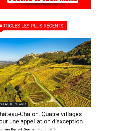
ARTICLES LES PLUS RÉCENTS
resse Haute Seille
hâteau-Chalon. Quatre villages
our une appellation d’exception
olline Benoit-Gonin
-
9 août 2026