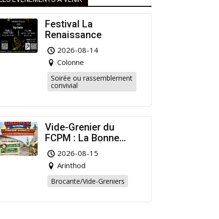
Festival La
Renaissance
2026-08-14
Colonne
Soirée ou rassemblement
convivial
Vide-Grenier du
FCPM : La Bonne
Affaire de l’Été à
2026-08-15
Arinthod !
Arinthod
Brocante/Vide-Greniers