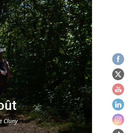
oût
e Cluny