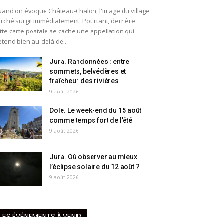
and on évoque Château-Chalon, l'image du village
rché surgit immédiatement. Pourtant, derrière
tte carte postale se cache une appellation qui
étend bien au-delà de...
Jura. Randonnées : entre
sommets, belvédères et
fraîcheur des rivières
9 août 2026
Dole. Le week-end du 15 août
comme temps fort de l’été
9 août 2026
Jura. Où observer au mieux
l’éclipse solaire du 12 août ?
9 août 2026
LES ÉVÉNEMENTS À VENIR