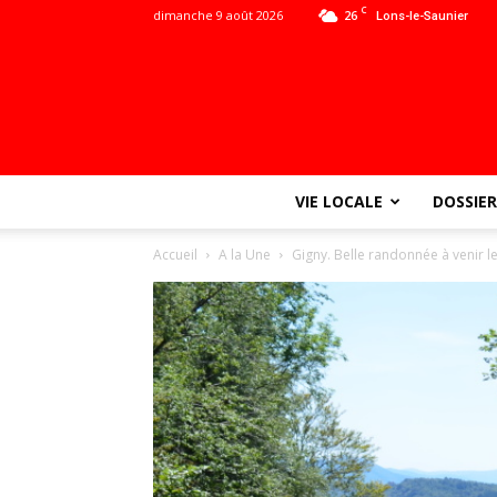
C
dimanche 9 août 2026
26
Lons-le-Saunier
VIE LOCALE
DOSSIER
Accueil
A la Une
Gigny. Belle randonnée à venir l