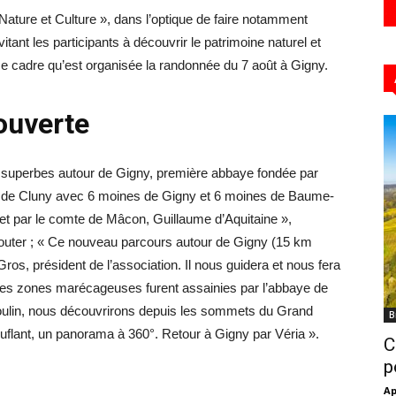
ature et Culture », dans l’optique de faire notamment
vitant les participants à découvrir le patrimoine naturel et
s ce cadre qu’est organisée la randonnée du 7 août à Gigny.
ouverte
e superbes autour de Gigny, première abbaye fondée par
aye de Cluny avec 6 moines de Gigny et 6 moines de Baume-
t par le comte de Mâcon, Guillaume d’Aquitaine »,
jouter ; « Ce nouveau parcours autour de Gigny (15 km
os, président de l’association. Il nous guidera et nous fera
t les zones marécageuses furent assainies par l’abbaye de
oulin, nous découvrirons depuis les sommets du Grand
B
flant, un panorama à 360°. Retour à Gigny par Véria ».
C
p
Ap