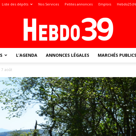
Liste des dépôts
Nos Services
Petites annonces
Emplois
Hebdo25 (H
S
L’AGENDA
ANNONCES LÉGALES
MARCHÉS PUBLIC
Jura
e 7 août
: