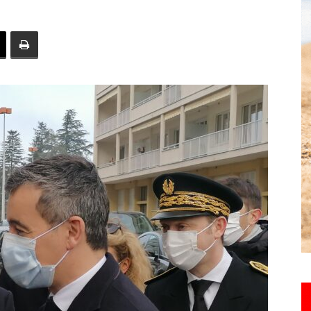
toute
l'info
locale
–