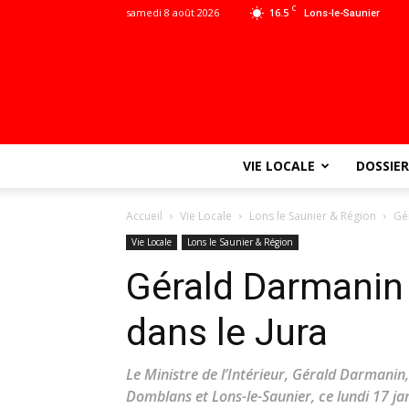
C
samedi 8 août 2026
16.5
Lons-le-Saunier
VIE LOCALE
DOSSIER
Accueil
Vie Locale
Lons le Saunier & Région
Gé
Vie Locale
Lons le Saunier & Région
Gérald Darmanin
dans le Jura
Le Ministre de l’Intérieur, Gérald Darmanin
Domblans et Lons-le-Saunier, ce lundi 17 jan