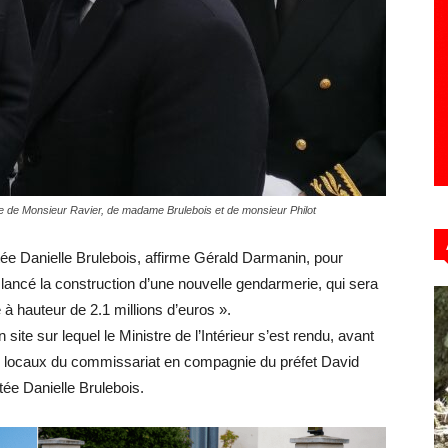
Hebdo39
 de Monsieur Ravier, de madame Brulebois et de monsieur Philot
tée Danielle Brulebois, affirme Gérald Darmanin, pour
ancé la construction d’une nouvelle gendarmerie, qui sera
 à hauteur de 2.1 millions d’euros ».
te sur lequel le Ministre de l’Intérieur s’est rendu, avant
es locaux du commissariat en compagnie du préfet David
tée Danielle Brulebois.