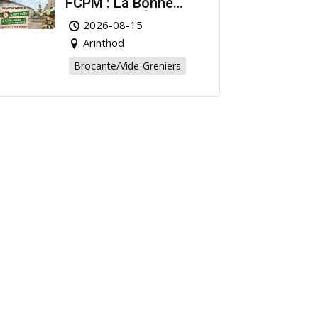
FCPM : La Bonne
Affaire de l’Été à
2026-08-15
Arinthod !
Arinthod
Brocante/Vide-Greniers