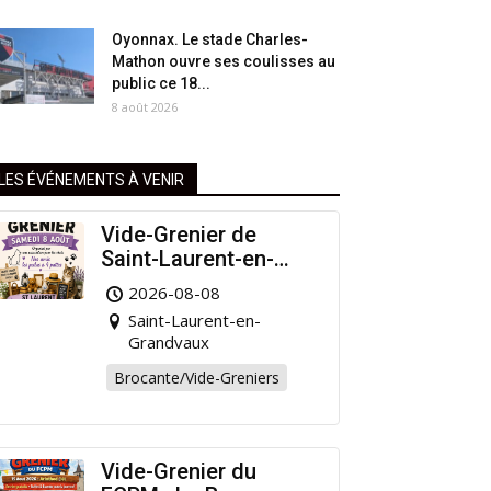
Oyonnax. Le stade Charles-
Mathon ouvre ses coulisses au
public ce 18...
8 août 2026
LES ÉVÉNEMENTS À VENIR
Vide-Grenier de
Saint-Laurent-en-
Grandvaux : Venez
2026-08-08
chiner pour la bonne
Saint-Laurent-en-
cause !
Grandvaux
Brocante/Vide-Greniers
Vide-Grenier du