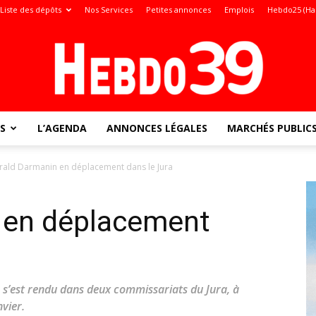
Liste des dépôts
Nos Services
Petites annonces
Emplois
Hebdo25 (Ha
S
L’AGENDA
ANNONCES LÉGALES
MARCHÉS PUBLIC
Jura
rald Darmanin en déplacement dans le Jura
 en déplacement
:
, s’est rendu dans deux commissariats du Jura, à
vier.