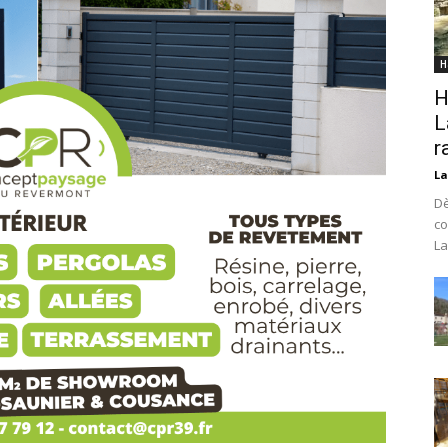
H
H
L
r
La
Dè
co
La