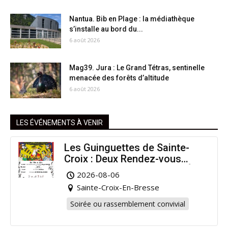
Nantua. Bib en Plage : la médiathèque
s’installe au bord du...
6 août 2026
Mag39. Jura : Le Grand Tétras, sentinelle
menacée des forêts d’altitude
6 août 2026
LES ÉVÉNEMENTS À VENIR
Les Guinguettes de Sainte-
Croix : Deux Rendez-vous
Dansants pour Prolonger l’Été
2026-08-06
!
Sainte-Croix-En-Bresse
Soirée ou rassemblement convivial