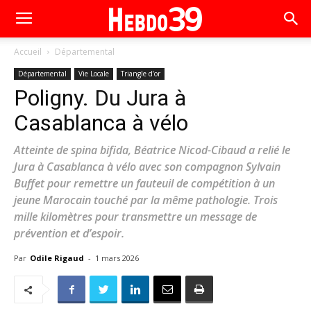
Accueil
Départemental
Départemental
Vie Locale
Triangle d’or
Poligny. Du Jura à
Casablanca à vélo
Atteinte de spina bifida, Béatrice Nicod-Cibaud a relié le
Jura à Casablanca à vélo avec son compagnon Sylvain
Buffet pour remettre un fauteuil de compétition à un
jeune Marocain touché par la même pathologie. Trois
mille kilomètres pour transmettre un message de
prévention et d’espoir.
Par
Odile Rigaud
-
1 mars 2026