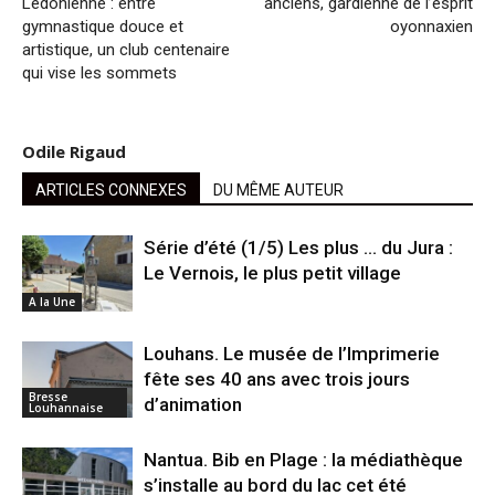
Lédonienne : entre
anciens, gardienne de l’esprit
gymnastique douce et
oyonnaxien
artistique, un club centenaire
qui vise les sommets
Odile Rigaud
ARTICLES CONNEXES
DU MÊME AUTEUR
Série d’été (1/5) Les plus … du Jura :
Le Vernois, le plus petit village
A la Une
Louhans. Le musée de l’Imprimerie
fête ses 40 ans avec trois jours
Bresse
d’animation
Louhannaise
Nantua. Bib en Plage : la médiathèque
s’installe au bord du lac cet été