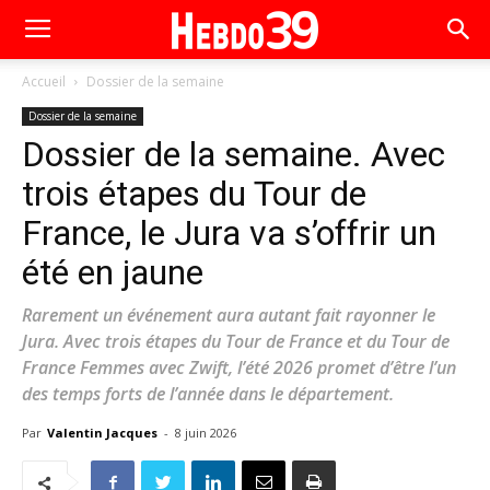
Accueil
Dossier de la semaine
Dossier de la semaine
Dossier de la semaine. Avec
trois étapes du Tour de
France, le Jura va s’offrir un
été en jaune
Rarement un événement aura autant fait rayonner le
Jura. Avec trois étapes du Tour de France et du Tour de
France Femmes avec Zwift, l’été 2026 promet d’être l’un
des temps forts de l’année dans le département.
Par
Valentin Jacques
-
8 juin 2026