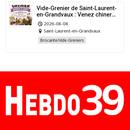
Vide-Grenier de Saint-Laurent-
en-Grandvaux : Venez chiner
pour la bonne cause !
2026-08-08
Saint-Laurent-en-Grandvaux
Brocante/Vide-Greniers