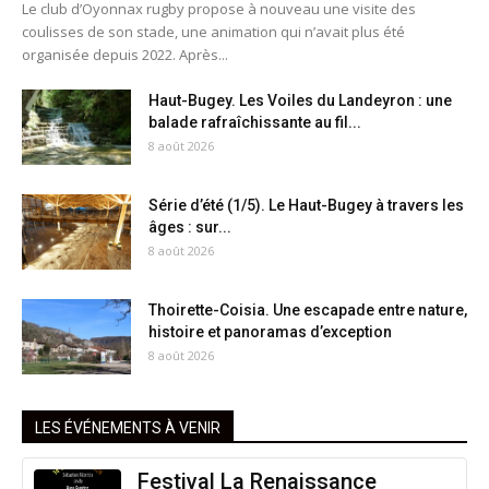
Le club d’Oyonnax rugby propose à nouveau une visite des
coulisses de son stade, une animation qui n’avait plus été
organisée depuis 2022. Après...
Haut-Bugey. Les Voiles du Landeyron : une
balade rafraîchissante au fil...
8 août 2026
Série d’été (1/5). Le Haut-Bugey à travers les
âges : sur...
8 août 2026
Thoirette-Coisia. Une escapade entre nature,
histoire et panoramas d’exception
8 août 2026
LES ÉVÉNEMENTS À VENIR
Festival La Renaissance