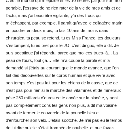
C’est le monde qui m’épuise et les 10 heures par jour sur mon
portable, j’essaye de ne rien rater de la vie de mes amis et de
l’actu, mais j’ai beau être vigilante, y’a des trucs qui
m’échappent, par exemple, il paraît qu’avec le collagène marin
en poudre, en deux mois, tu fais 10 ans de moins sans
chirurgien, ta peau se retend, tu es Miss France, tes douleurs
s’estompent, tu es prêt pour le JO, c’est dinguo, elle a dit. Je
suis sceptique j’ai répondu, parce que moi ces trucs-là… La
peau de l’ours, tout ça… Elle m’a coupé la parole et m’a
demandé si j’étais au courant que le monde avance, que l’on
fait des découvertes sur le corps humain et que vivre avec
son temps c’est pas fait pour les chiens de la casse, que ce
n’est pas pour rien si le marché des vitamines et de minéraux
pèse 250 milliards d’euros cette année sur la planète, y sont
pas complètement cons les gens non plus, a dit ma voisine
avant de fermer le couvercle de la poubelle bleu et
d’enfourcher son vélo. J’étais scotché. Je n’ai pas eu le temps
de lui dire qu’elle s’était trompée de poubelle, et que j’avais