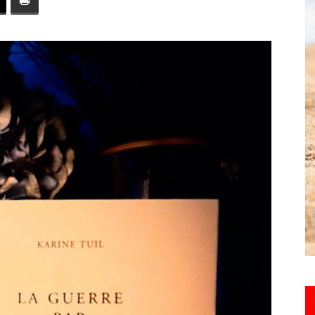
toute
l'info
locale
–