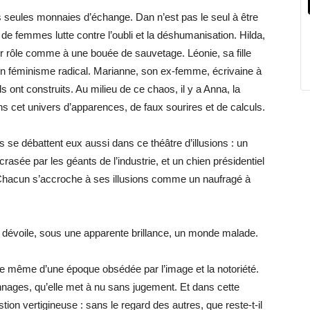
 seules monnaies d’échange. Dan n’est pas le seul à être
 de femmes lutte contre l’oubli et la déshumanisation. Hilda,
 rôle comme à une bouée de sauvetage. Léonie, sa fille
 un féminisme radical. Marianne, son ex-femme, écrivaine à
ls ont construits.
Au milieu de ce chaos
,
il y a
Anna,
la
s cet univers d’apparences, de faux sourires et de calculs.
 se débattent eux aussi dans ce théâtre d’illusions : un
écrasée par les géants de l’industrie, et un chien présidentiel
. Chacun s’accroche à ses illusions comme un naufragé à
 dévoile, sous une apparente brillance, un monde malade.
e même d’une époque obsédée par l’image et la notoriété.
nages, qu’elle met à nu sans jugement.
Et d
ans cette
tion vertigineuse :
sans le regard des autres, que reste-t-il