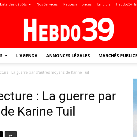
Liste des dépôts
Nos Services
Petites annonces
Emplois
Hebdo25 (Ha
S
L’AGENDA
ANNONCES LÉGALES
MARCHÉS PUBLIC
Jura
cture : La guerre par d’autres moyens de Karine Tuil
cture : La guerre par
:
de Karine Tuil