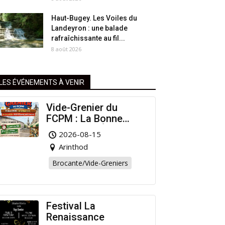
Haut-Bugey. Les Voiles du
Landeyron : une balade
rafraîchissante au fil...
8 août 2026
LES ÉVÉNEMENTS À VENIR
Vide-Grenier du
FCPM : La Bonne
Affaire de l’Été à
2026-08-15
Arinthod !
Arinthod
Brocante/Vide-Greniers
Festival La
Renaissance