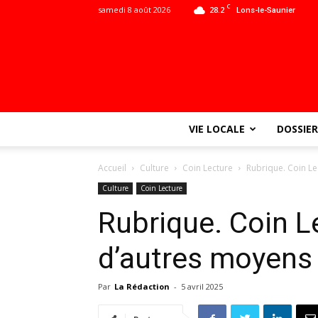
C
samedi 8 août 2026
28.2
Lons-le-Saunier
VIE LOCALE
DOSSIER
Accueil
Culture
Coin Lecture
Rubrique. Coin Le
Culture
Coin Lecture
Rubrique. Coin Le
d’autres moyens 
Par
La Rédaction
-
5 avril 2025