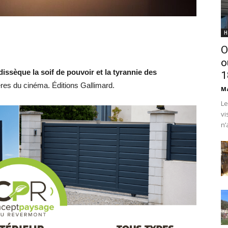
H
O
o
issèque la soif de pouvoir et la tyrannie des
1
ières du cinéma.
Éditions Gallimard
.
Ma
Le
vi
n’