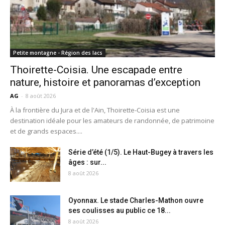
Petite montagne - Région des lacs
Thoirette-Coisia. Une escapade entre
nature, histoire et panoramas d’exception
AG
-
8 août 2026
À la frontière du Jura et de l'Ain, Thoirette-Coisia est une
destination idéale pour les amateurs de randonnée, de patrimoine
et de grands espaces....
Série d’été (1/5). Le Haut-Bugey à travers les
âges : sur...
8 août 2026
Oyonnax. Le stade Charles-Mathon ouvre
ses coulisses au public ce 18...
8 août 2026