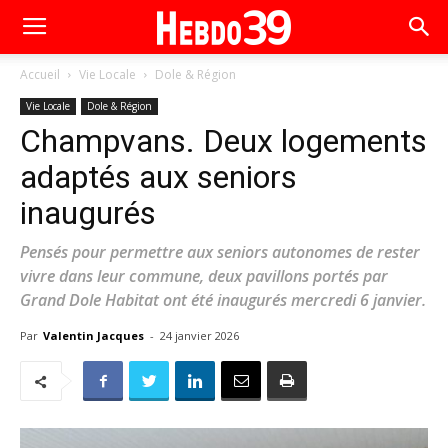
Accueil
Vie Locale
Dole & Région
Vie Locale
Dole & Région
Champvans. Deux logements
adaptés aux seniors
inaugurés
Pensés pour permettre aux seniors autonomes de rester
vivre dans leur commune, deux pavillons portés par
Grand Dole Habitat ont été inaugurés mercredi 6 janvier.
Par
Valentin Jacques
-
24 janvier 2026