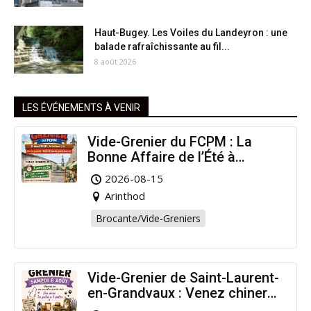
Haut-Bugey. Les Voiles du Landeyron : une
balade rafraîchissante au fil...
8 août 2026
LES ÉVÉNEMENTS À VENIR
Vide-Grenier du FCPM : La
Bonne Affaire de l’Été à
Arinthod !
2026-08-15
Arinthod
Brocante/Vide-Greniers
Vide-Grenier de Saint-Laurent-
en-Grandvaux : Venez chiner
pour la bonne cause !