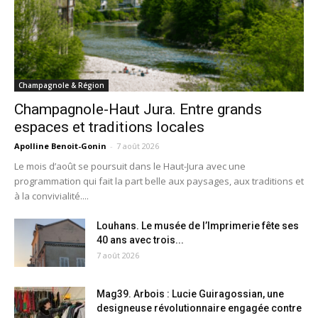
Champagnole & Région
Champagnole-Haut Jura. Entre grands
espaces et traditions locales
Apolline Benoit-Gonin
-
7 août 2026
Le mois d’août se poursuit dans le Haut-Jura avec une
programmation qui fait la part belle aux paysages, aux traditions et
à la convivialité....
Louhans. Le musée de l’Imprimerie fête ses
40 ans avec trois...
7 août 2026
Mag39. Arbois : Lucie Guiragossian, une
designeuse révolutionnaire engagée contre