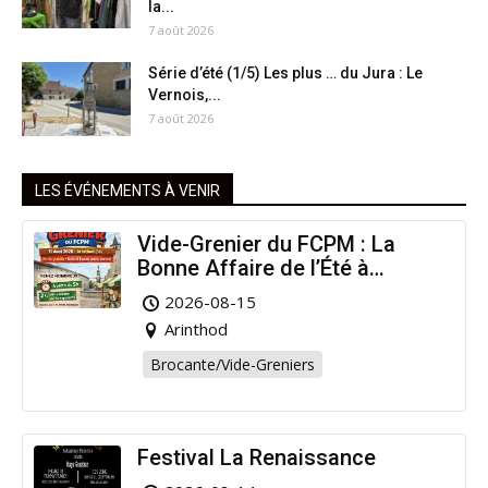
la...
7 août 2026
Série d’été (1/5) Les plus … du Jura : Le
Vernois,...
7 août 2026
LES ÉVÉNEMENTS À VENIR
Vide-Grenier du FCPM : La
Bonne Affaire de l’Été à
Arinthod !
2026-08-15
Arinthod
Brocante/Vide-Greniers
Festival La Renaissance