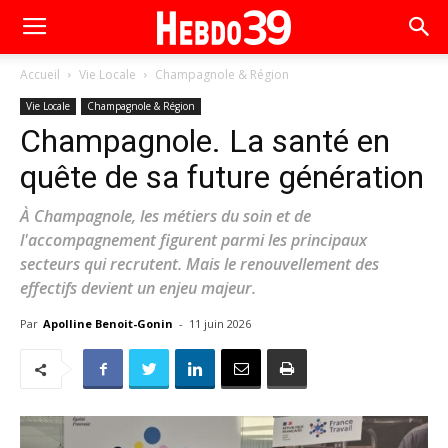
Accueil
Vie Locale
Champagnole & Région
Vie Locale
Champagnole & Région
Champagnole. La santé en
quête de sa future génération
À Champagnole, les métiers du soin et de
l'accompagnement figurent parmi les principaux
secteurs qui recrutent. Mais le renouvellement des
effectifs devient un enjeu majeur.
Par
Apolline Benoit-Gonin
-
11 juin 2026