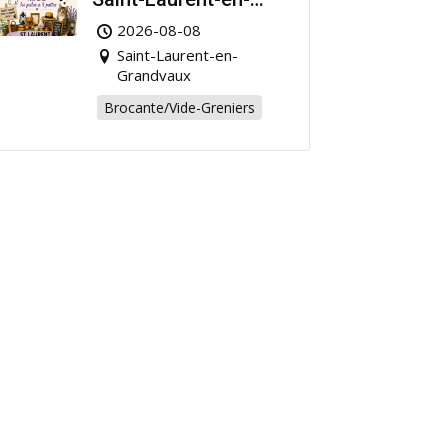
Grandvaux : Venez
2026-08-08
chiner pour la bonne
Saint-Laurent-en-
cause !
Grandvaux
Brocante/Vide-Greniers