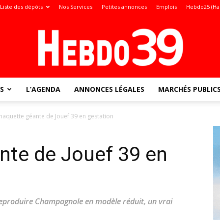
Liste des dépôts
Nos Services
Petites annonces
Emplois
Hebdo25 (Ha
S
L’AGENDA
ANNONCES LÉGALES
MARCHÉS PUBLIC
Jura
maquette géante de Jouef 39 en gestation
nte de Jouef 39 en
:
reproduire Champagnole en modèle réduit, un vrai