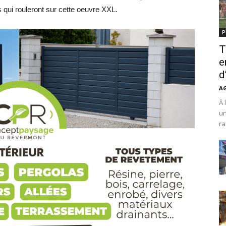
s qui rouleront sur cette oeuvre XXL.
P
T
e
d
A
À 
un
ra