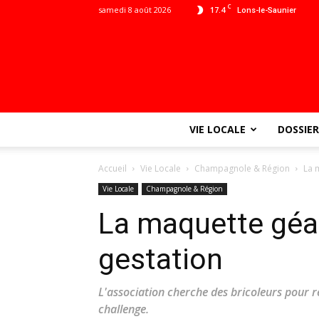
C
samedi 8 août 2026
17.4
Lons-le-Saunier
VIE LOCALE
DOSSIER
Accueil
Vie Locale
Champagnole & Région
La 
Vie Locale
Champagnole & Région
La maquette géa
gestation
L'association cherche des bricoleurs pour 
challenge.