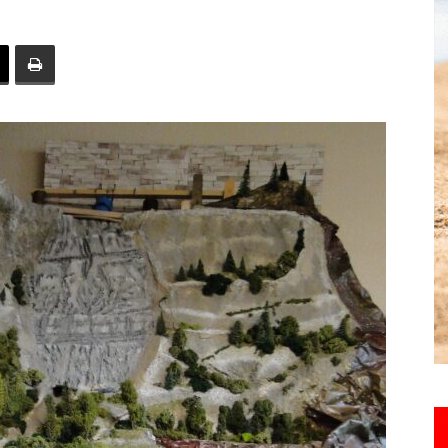
toute
l'info
locale
–