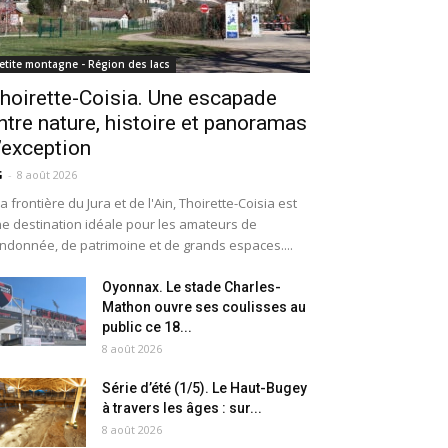
etite montagne - Région des lacs
hoirette-Coisia. Une escapade
ntre nature, histoire et panoramas
’exception
G
-
8 août 2026
la frontière du Jura et de l'Ain, Thoirette-Coisia est
e destination idéale pour les amateurs de
ndonnée, de patrimoine et de grands espaces....
Oyonnax. Le stade Charles-
Mathon ouvre ses coulisses au
public ce 18...
8 août 2026
Série d’été (1/5). Le Haut-Bugey
à travers les âges : sur...
8 août 2026