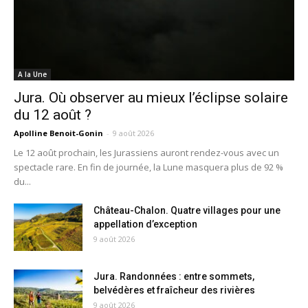
A la Une
Jura. Où observer au mieux l’éclipse solaire
du 12 août ?
Apolline Benoit-Gonin
-
9 août 2026
Le 12 août prochain, les Jurassiens auront rendez-vous avec un
spectacle rare. En fin de journée, la Lune masquera plus de 92 %
du...
Château-Chalon. Quatre villages pour une
appellation d’exception
9 août 2026
Jura. Randonnées : entre sommets,
belvédères et fraîcheur des rivières
9 août 2026