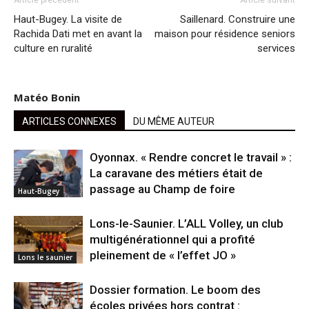
Article précédent
Article suivant
Haut-Bugey. La visite de
Saillenard. Construire une
Rachida Dati met en avant la
maison pour résidence seniors
culture en ruralité
services
Matéo Bonin
ARTICLES CONNEXES
DU MÊME AUTEUR
Oyonnax. « Rendre concret le travail » :
La caravane des métiers était de
passage au Champ de foire
Haut-Bugey
Lons-le-Saunier. L’ALL Volley, un club
multigénérationnel qui a profité
pleinement de « l’effet JO »
Lons le saunier
Dossier formation. Le boom des
écoles privées hors contrat :