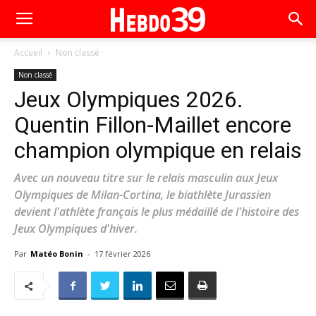
Accueil
Non classé
Non classé
Jeux Olympiques 2026.
Quentin Fillon-Maillet encore
champion olympique en relais
Avec un nouveau titre sur le relais masculin aux Jeux
Olympiques de Milan-Cortina, le biathlète Jurassien
devient l'athlète français le plus médaillé de l'histoire des
Jeux Olympiques d'hiver.
Par
Matéo Bonin
-
17 février 2026