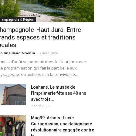
hampagnole & Région
hampagnole-Haut Jura. Entre
rands espaces et traditions
ocales
olline Benoit-Gonin
-
7 août 2026
 mois d’août se poursuit dans le Haut-Jura avec
e programmation qui fait la part belle aux
ysages, aux traditions et à la convivialité....
Louhans. Le musée de
l’Imprimerie fête ses 40 ans
avec trois...
7 août 2026
Mag39. Arbois : Lucie
Guiragossian, une designeuse
révolutionnaire engagée contre