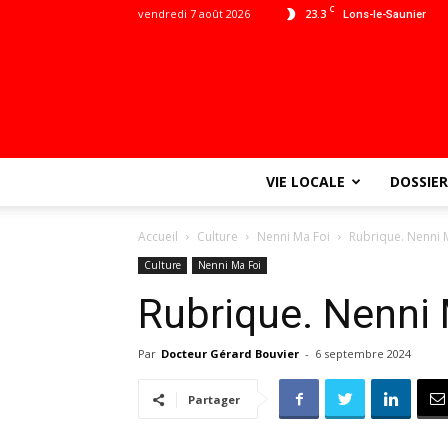
C
vendredi 7 août 2026
23.3
Lons-le-Saunier
VIE LOCALE
DOSSIER
Accueil
Culture
Nenni Ma Foi
Rubrique. Nenni 
Culture
Nenni Ma Foi
Rubrique. Nenni 
Par
Docteur Gérard Bouvier
-
6 septembre 2024
Partager