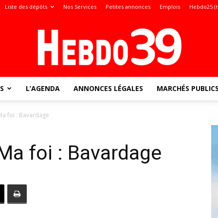
Liste des dépôts
Nos Services
Petites annonces
Emplois
Hebdo25 (
S
L’AGENDA
ANNONCES LÉGALES
MARCHÉS PUBLIC
Jura
Ma foi : Bavardage
Ma foi : Bavardage
: