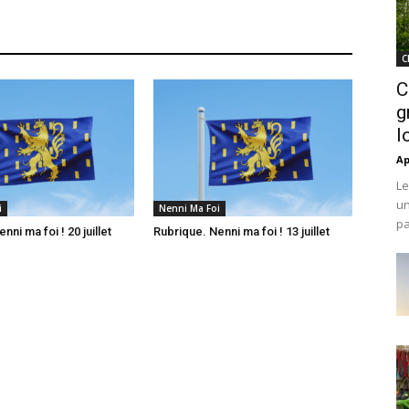
C
C
g
l
Ap
Le
un
i
Nenni Ma Foi
pa
nni ma foi ! 20 juillet
Rubrique. Nenni ma foi ! 13 juillet