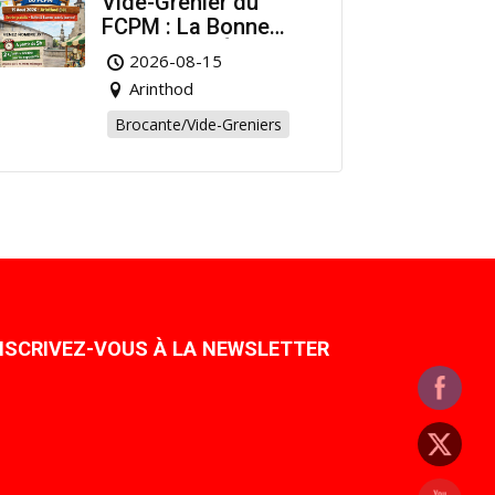
Vide-Grenier du
FCPM : La Bonne
Affaire de l’Été à
2026-08-15
Arinthod !
Arinthod
Brocante/Vide-Greniers