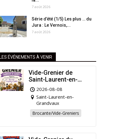
la...
7 août 2026
Série d’été (1/5) Les plus … du
Jura : Le Vernois,...
7 août 2026
LES ÉVÉNEMENTS À VENIR
Vide-Grenier de
Saint-Laurent-en-
Grandvaux : Venez
2026-08-08
chiner pour la bonne
Saint-Laurent-en-
cause !
Grandvaux
Brocante/Vide-Greniers