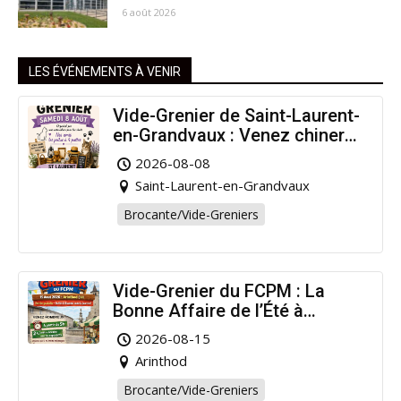
6 août 2026
LES ÉVÉNEMENTS À VENIR
Vide-Grenier de Saint-Laurent-
en-Grandvaux : Venez chiner
pour la bonne cause !
2026-08-08
Saint-Laurent-en-Grandvaux
Brocante/Vide-Greniers
Vide-Grenier du FCPM : La
Bonne Affaire de l’Été à
Arinthod !
2026-08-15
Arinthod
Brocante/Vide-Greniers