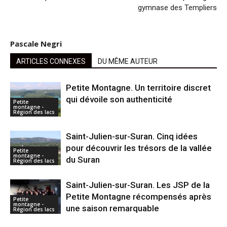
gymnase des Templiers
Pascale Negri
ARTICLES CONNEXES
DU MÊME AUTEUR
Petite Montagne. Un territoire discret
qui dévoile son authenticité
Petite
montagne -
Région des lacs
Saint-Julien-sur-Suran. Cinq idées
pour découvrir les trésors de la vallée
Petite
montagne -
du Suran
Région des lacs
Saint-Julien-sur-Suran. Les JSP de la
Petite Montagne récompensés après
Petite
montagne -
une saison remarquable
Région des lacs