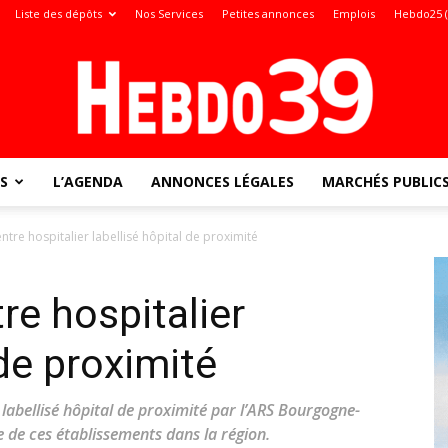
Liste des dépôts
Nos Services
Petites annonces
Emplois
Hebdo25 
S
L’AGENDA
ANNONCES LÉGALES
MARCHÉS PUBLIC
Jura
ntre hospitalier labellisé hôpital de proximité
re hospitalier
:
 de proximité
 labellisé hôpital de proximité par l’ARS Bourgogne-
 de ces établissements dans la région.