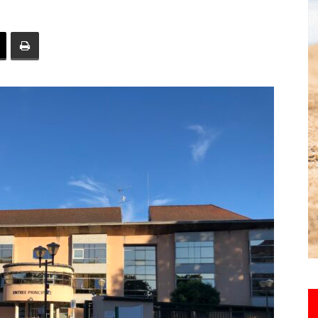
toute
l'info
locale
–