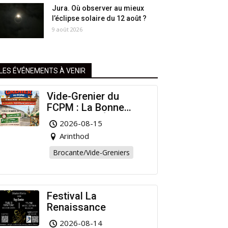
Jura. Où observer au mieux
l’éclipse solaire du 12 août ?
9 août 2026
LES ÉVÉNEMENTS À VENIR
Vide-Grenier du
FCPM : La Bonne
Affaire de l’Été à
2026-08-15
Arinthod !
Arinthod
Brocante/Vide-Greniers
Festival La
Renaissance
2026-08-14