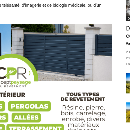
 télésanté, d’imagerie et de biologie médicale, ou d’un
D
D
c
Va
À 
es
La