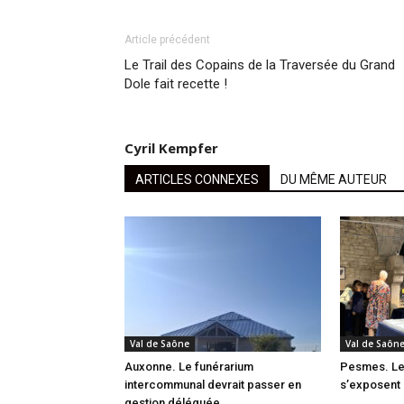
Article précédent
Le Trail des Copains de la Traversée du Grand
Dole fait recette !
Cyril Kempfer
ARTICLES CONNEXES
DU MÊME AUTEUR
Val de Saône
Val de Saôn
Auxonne. Le funérarium
Pesmes. Les
intercommunal devrait passer en
s’exposent 
gestion déléguée