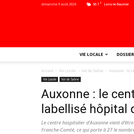
C
dimanche 9 août 2026
30.7
Lons-le-Saunier
VIE LOCALE
DOSSIER
Accueil
Vie Locale
Val de Saône
Auxonne : le ce
Vie Locale
Val de Saône
Auxonne : le cent
labellisé hôpital
Le centre hospitalier d’Auxonne vient d’être
Franche-Comté, ce qui porte à 27 le nombre