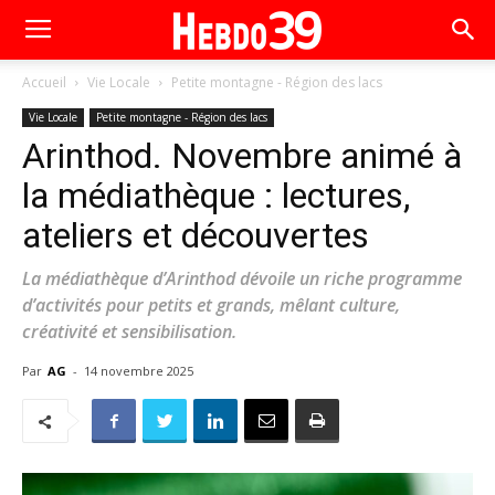
Accueil
Vie Locale
Petite montagne - Région des lacs
Vie Locale
Petite montagne - Région des lacs
Arinthod. Novembre animé à
la médiathèque : lectures,
ateliers et découvertes
La médiathèque d’Arinthod dévoile un riche programme
d’activités pour petits et grands, mêlant culture,
créativité et sensibilisation.
Par
AG
-
14 novembre 2025