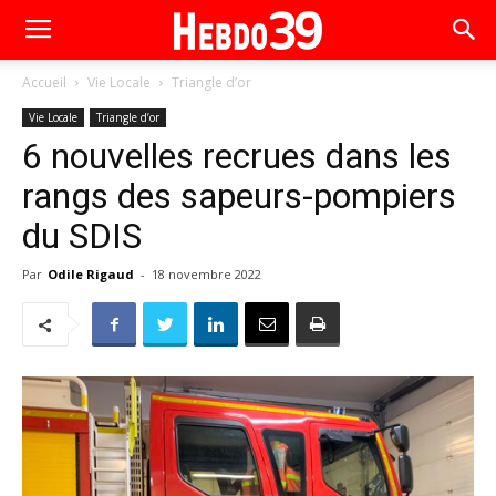
Accueil
Vie Locale
Triangle d’or
Vie Locale
Triangle d’or
6 nouvelles recrues dans les
rangs des sapeurs-pompiers
du SDIS
Par
Odile Rigaud
-
18 novembre 2022