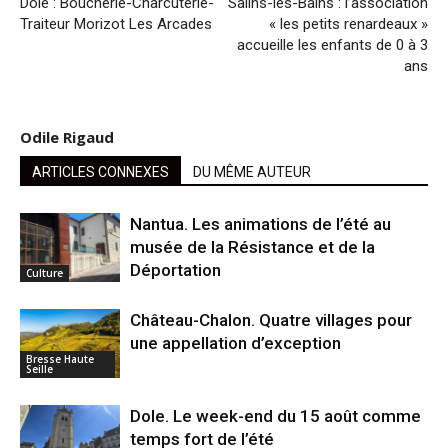
Dole : Boucherie-Charcuterie-
Salins-les-Bains : l’association
Traiteur Morizot Les Arcades
« les petits renardeaux »
accueille les enfants de 0 à 3
ans
Odile Rigaud
ARTICLES CONNEXES
DU MÊME AUTEUR
Nantua. Les animations de l’été au
musée de la Résistance et de la
Déportation
Culture
Château-Chalon. Quatre villages pour
une appellation d’exception
Bresse Haute
Seille
Dole. Le week-end du 15 août comme
temps fort de l’été