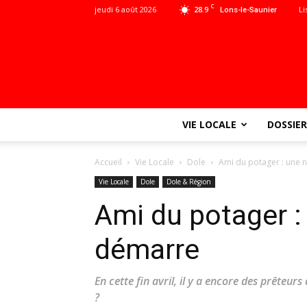
C
jeudi 6 août 2026
28.9
Li
Lons-le-Saunier
VIE LOCALE
DOSSIER
Accueil
Vie Locale
Dole
Ami du potager : une 
Vie Locale
Dole
Dole & Région
Ami du potager :
démarre
En cette fin avril, il y a encore des prêteur
?