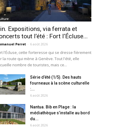
ulture
in. Expositions, via ferrata et
oncerts tout l’été : Fort l’Écluse...
manuel Perret
-
6 août 2026
rt l'Écluse, cette forteresse qui se dresse fièrement
r la route qui mène à Genève. Tout l'été, elle
cueille nombre de touristes, mais ce...
Série d’été (1/5). Des hauts
fourneaux à la scène culturelle
:...
6 août 2026
Nantua. Bib en Plage : la
médiathèque s’installe au bord
du...
6 août 2026