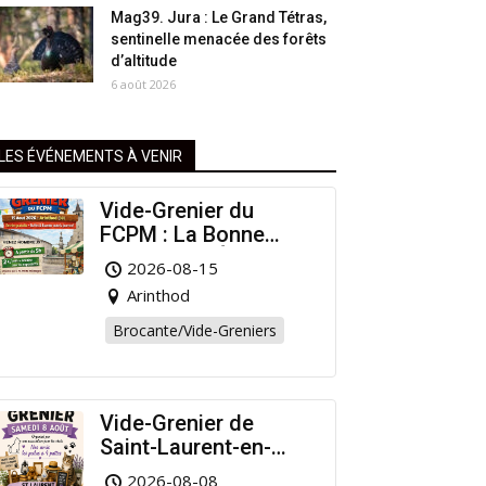
Mag39. Jura : Le Grand Tétras,
sentinelle menacée des forêts
d’altitude
6 août 2026
LES ÉVÉNEMENTS À VENIR
Vide-Grenier du
FCPM : La Bonne
Affaire de l’Été à
2026-08-15
Arinthod !
Arinthod
Brocante/Vide-Greniers
Vide-Grenier de
Saint-Laurent-en-
Grandvaux : Venez
2026-08-08