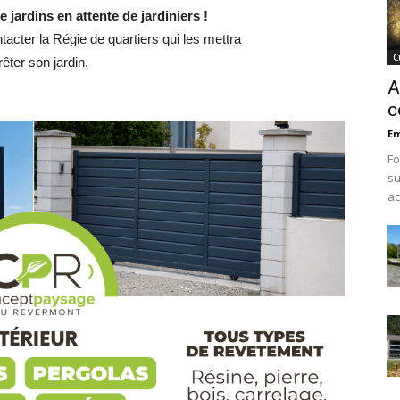
de jardins en attente de jardiniers !
ntacter la Régie de quartiers qui les mettra
C
êter son jardin.
A
c
Em
Fo
su
ac