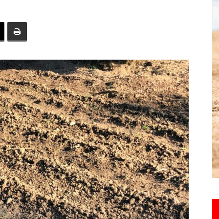
toute
l'info
locale
–