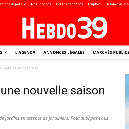
ste des dépôts
Nos Services
Petites annonces
Emplois
Hebdo25 (Haut
S
L’AGENDA
ANNONCES LÉGALES
MARCHÉS PUBLIC
Jura
nouvelle saison démarre
 une nouvelle saison
:
s de jardins en attente de jardiniers. Pourquoi pas vous