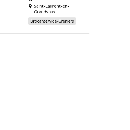
chiner pour la bonne
Saint-Laurent-en-
cause !
Grandvaux
Brocante/Vide-Greniers