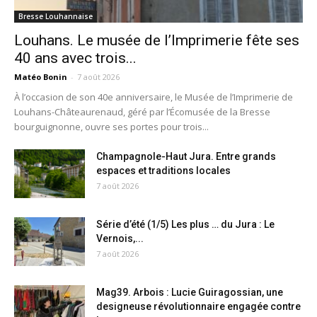
Bresse Louhannaise
Louhans. Le musée de l’Imprimerie fête ses
40 ans avec trois...
Matéo Bonin
-
7 août 2026
À l’occasion de son 40e anniversaire, le Musée de l’Imprimerie de
Louhans-Châteaurenaud, géré par l’Écomusée de la Bresse
bourguignonne, ouvre ses portes pour trois...
Champagnole-Haut Jura. Entre grands
espaces et traditions locales
7 août 2026
Série d’été (1/5) Les plus … du Jura : Le
Vernois,...
7 août 2026
Mag39. Arbois : Lucie Guiragossian, une
designeuse révolutionnaire engagée contre