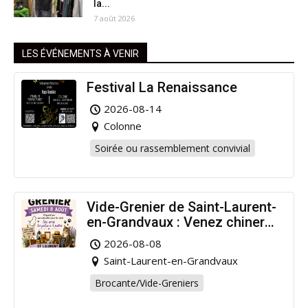
la...
7 août 2026
LES ÉVÉNEMENTS À VENIR
Festival La Renaissance
2026-08-14
Colonne
Soirée ou rassemblement convivial
Vide-Grenier de Saint-Laurent-
en-Grandvaux : Venez chiner
pour la bonne cause !
2026-08-08
Saint-Laurent-en-Grandvaux
Brocante/Vide-Greniers