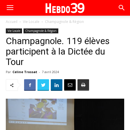
Accueil
Vie Locale
Champagnole & Région
Vie Locale
Champagnole & Région
Champagnole. 119 élèves
participent à la Dictée du
Tour
Par
Celine Trossat
-
7 avril 2024