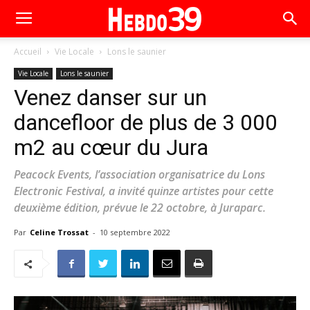
Accueil
Vie Locale
Lons le saunier
Vie Locale
Lons le saunier
Venez danser sur un
dancefloor de plus de 3 000
m2 au cœur du Jura
Peacock Events, l’association organisatrice du Lons
Electronic Festival, a invité quinze artistes pour cette
deuxième édition, prévue le 22 octobre, à Juraparc.
Par
Celine Trossat
-
10 septembre 2022