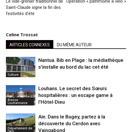
Le vide-grenier traditionnel de
Opération « patrimoine à vélo »
Saint-Claude signe la fin des
festivités d’été
Celine Trossat
ARTICLES CONNEXES
DU MÊME AUTEUR
Nantua. Bib en Plage : la médiathèque
s’installe au bord du lac cet été
Culture
Louhans. Le secret des Sœurs
hospitalières : un escape game à
Bresse
l’Hôtel-Dieu
Louhannaise
Ain. Dans le Bugey, partez à la
découverte du Cerdon avec
Département de
Vaingabond
l'Ain