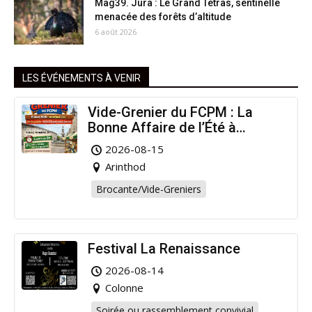
Mag39. Jura : Le Grand Tétras, sentinelle
menacée des forêts d’altitude
6 août 2026
LES ÉVÉNEMENTS À VENIR
Vide-Grenier du FCPM : La
Bonne Affaire de l’Été à
Arinthod !
2026-08-15
Arinthod
Brocante/Vide-Greniers
Festival La Renaissance
2026-08-14
Colonne
Soirée ou rassemblement convivial