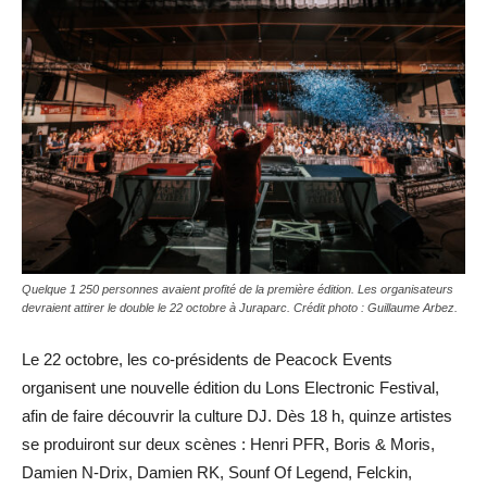
Quelque 1 250 personnes avaient profité de la première édition. Les organisateurs
devraient attirer le double le 22 octobre à Juraparc. Crédit photo : Guillaume Arbez.
Le 22 octobre, les co-présidents de Peacock Events
organisent une nouvelle édition du Lons Electronic Festival,
afin de faire découvrir la culture DJ. Dès 18 h, quinze artistes
se produiront sur deux scènes : Henri PFR, Boris & Moris,
Damien N-Drix, Damien RK, Sounf Of Legend, Felckin,