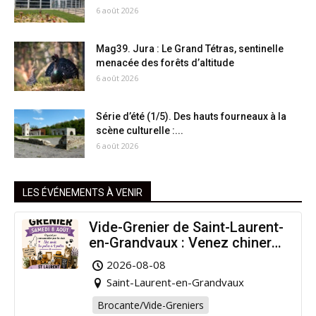
6 août 2026
Mag39. Jura : Le Grand Tétras, sentinelle
menacée des forêts d’altitude
6 août 2026
Série d’été (1/5). Des hauts fourneaux à la
scène culturelle :...
6 août 2026
LES ÉVÉNEMENTS À VENIR
Vide-Grenier de Saint-Laurent-
en-Grandvaux : Venez chiner
pour la bonne cause !
2026-08-08
Saint-Laurent-en-Grandvaux
Brocante/Vide-Greniers