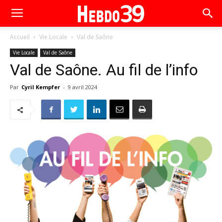
Accueil
Vie Locale
Val de Saône
Vie Locale
Val de Saône
Val de Saône. Au fil de l’info
Par
Cyril Kempfer
-
9 avril 2024