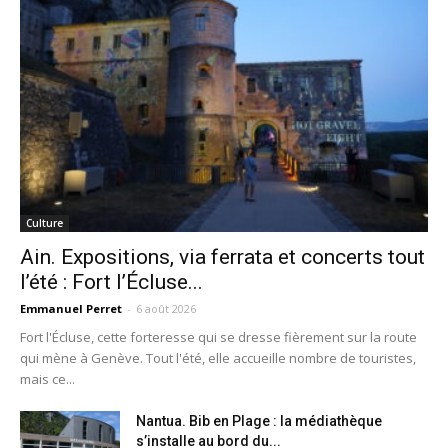
Culture
Ain. Expositions, via ferrata et concerts tout
l’été : Fort l’Écluse...
Emmanuel Perret
-
6 août 2026
Fort l'Écluse, cette forteresse qui se dresse fièrement sur la route
qui mène à Genève. Tout l'été, elle accueille nombre de touristes,
mais ce...
Nantua. Bib en Plage : la médiathèque
s’installe au bord du...