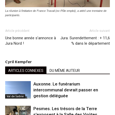
La réunion à l’initiative de France Travail (ex-Pôle emploi), a attiré une trentaine de
participants.
Article précédent
Article suivant
Une bonne année s’annonce à
Jura. Surendettement : + 11,6
Jura Nord !
% dans le département
Cyril Kempfer
ARTICLES CONNEXES
DU MÊME AUTEUR
Auxonne. Le funérarium
intercommunal devrait passer en
gestion déléguée
Val de Saône
Pesmes. Les trésors de la Terre
s’exposent à la Salle des Voûtes