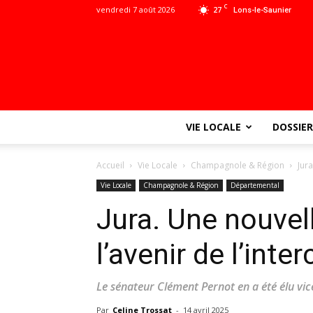
C
vendredi 7 août 2026
27
Lons-le-Saunier
VIE LOCALE
DOSSIER
Accueil
Vie Locale
Champagnole & Région
Jur
Vie Locale
Champagnole & Région
Départemental
Jura. Une nouvel
l’avenir de l’int
Le sénateur Clément Pernot en a été élu vic
Par
Celine Trossat
-
14 avril 2025