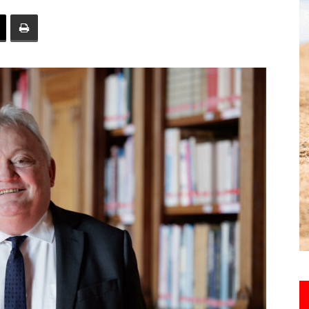
toute
l'info
locale
–