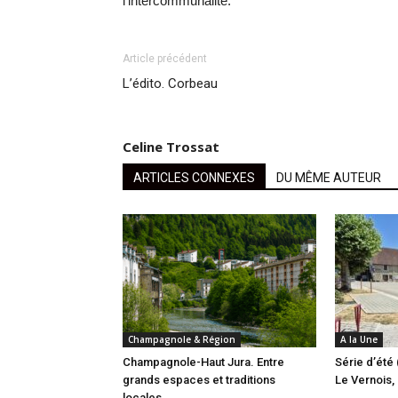
l’intercommunalité.
Article précédent
L’édito. Corbeau
Celine Trossat
ARTICLES CONNEXES
DU MÊME AUTEUR
Champagnole & Région
A la Une
Champagnole-Haut Jura. Entre
Série d’été 
grands espaces et traditions
Le Vernois, l
locales