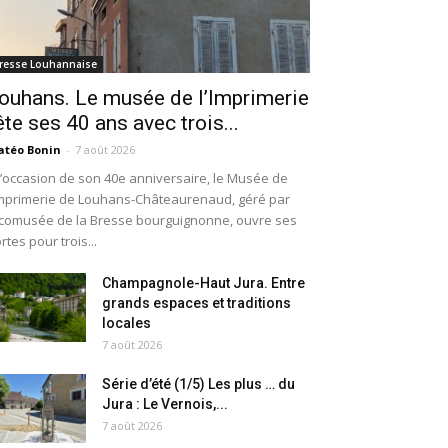
resse Louhannaise
ouhans. Le musée de l’Imprimerie
ête ses 40 ans avec trois...
téo Bonin
-
7 août 2026
l’occasion de son 40e anniversaire, le Musée de
Imprimerie de Louhans-Châteaurenaud, géré par
Écomusée de la Bresse bourguignonne, ouvre ses
rtes pour trois...
Champagnole-Haut Jura. Entre
grands espaces et traditions
locales
7 août 2026
Série d’été (1/5) Les plus … du
Jura : Le Vernois,...
7 août 2026