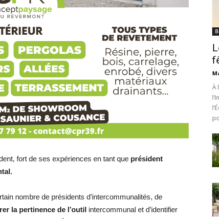
B
L
f
Ma
À 
l’
l’
po
sident, fort de ses expériences en tant que
président
tal.
tain nombre de présidents d’intercommunalités, de
er la pertinence de l’outil
intercommunal et d’identifier