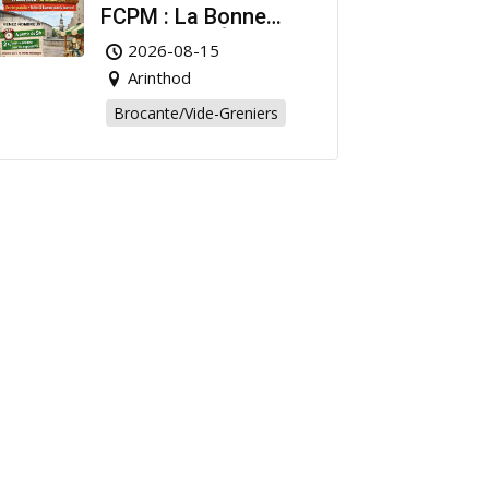
FCPM : La Bonne
Affaire de l’Été à
2026-08-15
Arinthod !
Arinthod
Brocante/Vide-Greniers