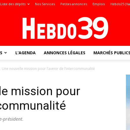
Liste des dépôts
Nos Services
Petites annonces
Emplois
Hebdo25 (Ha
S
L’AGENDA
ANNONCES LÉGALES
MARCHÉS PUBLIC
Jura
a. Une nouvelle mission pour l’avenir de l’intercommunalité
le mission pour
:
ercommunalité
e-président.