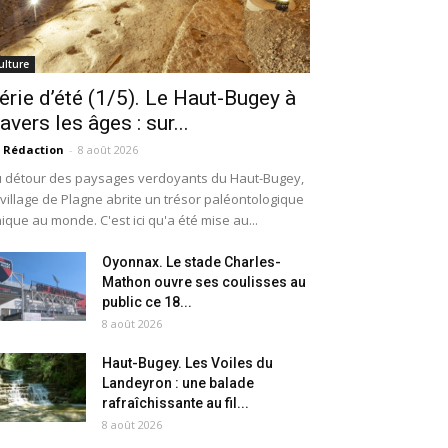
ulture
érie d’été (1/5). Le Haut-Bugey à
ravers les âges : sur...
 Rédaction
-
8 août 2026
 détour des paysages verdoyants du Haut-Bugey,
 village de Plagne abrite un trésor paléontologique
ique au monde. C'est ici qu'a été mise au...
Oyonnax. Le stade Charles-
Mathon ouvre ses coulisses au
public ce 18...
8 août 2026
Haut-Bugey. Les Voiles du
Landeyron : une balade
rafraîchissante au fil...
8 août 2026