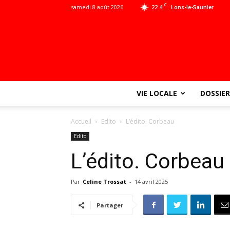
C
samedi 8 août 2026
22.4
Lons-le-Saunier
VIE LOCALE
DOSSIER
Accueil
Edito
L’édito. Corbeau
Edito
L’édito. Corbeau
Par
Celine Trossat
-
14 avril 2025
Partager