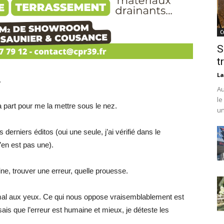
C
S
t
La
.
Au
le
a part pour me la mettre sous le nez.
un
erniers éditos (oui une seule, j’ai vérifié dans le
’en est pas une).
ne, trouver une erreur, quelle prouesse.
mal aux yeux. Ce qui nous oppose vraisemblablement est
sais que l’erreur est humaine et mieux, je déteste les