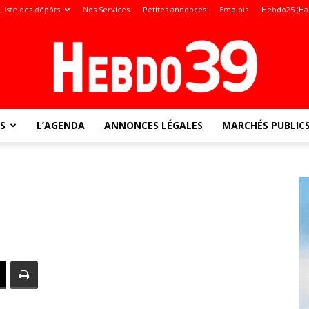
Liste des dépôts
Nos Services
Petites annonces
Emplois
Hebdo25 (Ha
S
L’AGENDA
ANNONCES LÉGALES
MARCHÉS PUBLIC
Jura
: