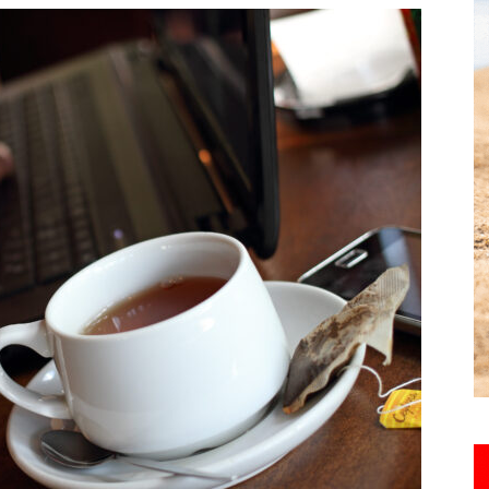
toute
l'info
locale
–