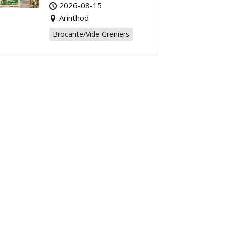
Affaire de l’Été à
2026-08-15
Arinthod !
Arinthod
Brocante/Vide-Greniers