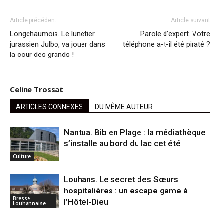
Article précédent
Article suivant
Longchaumois. Le lunetier
Parole d’expert. Votre
jurassien Julbo, va jouer dans
téléphone a-t-il été piraté ?
la cour des grands !
Celine Trossat
ARTICLES CONNEXES
DU MÊME AUTEUR
Nantua. Bib en Plage : la médiathèque
s’installe au bord du lac cet été
Culture
Louhans. Le secret des Sœurs
hospitalières : un escape game à
Bresse
l’Hôtel-Dieu
Louhannaise