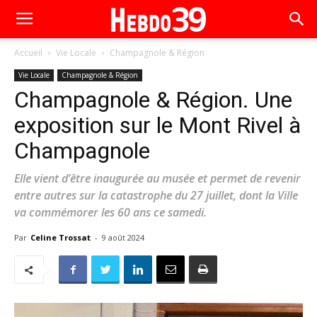
Accueil
Vie Locale
Champagnole & Région
Vie Locale
Champagnole & Région
Champagnole & Région. Une
exposition sur le Mont Rivel à
Champagnole
Elle vient d’être inaugurée au musée et permet de revenir
entre autres sur la catastrophe du 27 juillet, dont la Ville
va commémorer les 60 ans ce samedi.
Par
Celine Trossat
-
9 août 2024