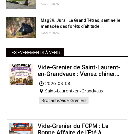
6 août 2026
Mag39. Jura : Le Grand Tétras, sentinelle
menacée des forêts d’altitude
6 août 2026
LES ÉVÉNEMENTS À VENIR
Vide-Grenier de Saint-Laurent-
en-Grandvaux : Venez chiner
pour la bonne cause !
2026-08-08
Saint-Laurent-en-Grandvaux
Brocante/Vide-Greniers
Vide-Grenier du FCPM : La
Bonne Affaire de l’Été à