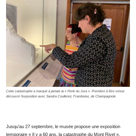
Cette catastrophe a marqué à jamais la « Perle du Jura ». Première à être venue
découvrir l’exposition avec Sandra Coullenot, Framboise, de Champagnole.
Jusqu’au 27 septembre, le musée propose une exposition
temporaire « Il y a 60 ans, la catastrophe du Mont Rivel ».