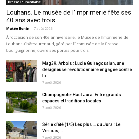
Bresse Louhannaise
Louhans. Le musée de l’Imprimerie fête ses
40 ans avec trois...
Matéo Bonin
-
7 août 2026
À l’occasion de son 40e anniversaire, le Musée de l’Imprimerie de
Louhans-Châteaurenaud, géré par l’Écomusée de la Bresse
bourguignonne, ouvre ses portes pour trois...
Mag39. Arbois : Lucie Guiragossian, une
designeuse révolutionnaire engagée contre
la...
7 août 2026
Champagnole-Haut Jura. Entre grands
espaces et traditions locales
7 août 2026
Série d’été (1/5) Les plus … du Jura : Le
Vernois,...
7 août 2026