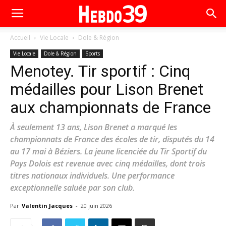
Accueil
Vie Locale
Dole & Région
Vie Locale
Dole & Région
Sports
Menotey. Tir sportif : Cinq
médailles pour Lison Brenet
aux championnats de France
À seulement 13 ans, Lison Brenet a marqué les
championnats de France des écoles de tir, disputés du 14
au 17 mai à Béziers. La jeune licenciée du Tir Sportif du
Pays Dolois est revenue avec cinq médailles, dont trois
titres nationaux individuels. Une performance
exceptionnelle saluée par son club.
Par
Valentin Jacques
-
20 juin 2026