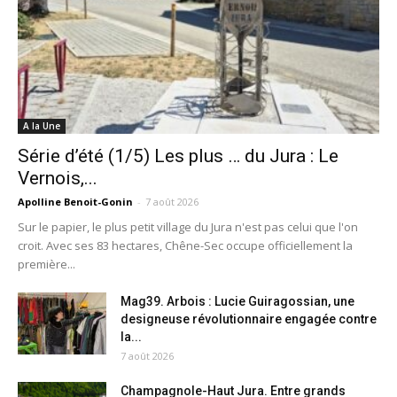
A la Une
Série d’été (1/5) Les plus … du Jura : Le
Vernois,...
Apolline Benoit-Gonin
-
7 août 2026
Sur le papier, le plus petit village du Jura n'est pas celui que l'on
croit. Avec ses 83 hectares, Chêne-Sec occupe officiellement la
première...
Mag39. Arbois : Lucie Guiragossian, une
designeuse révolutionnaire engagée contre
la...
7 août 2026
Champagnole-Haut Jura. Entre grands