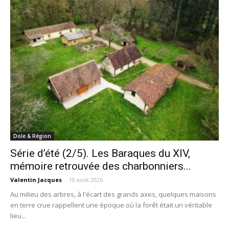
Dole & Région
Série d’été (2/5). Les Baraques du XIV,
mémoire retrouvée des charbonniers...
Valentin Jacques
-
10 août 2026
Au milieu des arbres, à l'écart des grands axes, quelques maisons
en terre crue rappellent une époque où la forêt était un véritable
lieu...