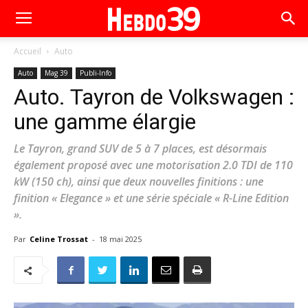
Accueil
Auto
Auto
Mag 39
Publi-Info
Auto. Tayron de Volkswagen :
une gamme élargie
Le Tayron, grand SUV de 5 à 7 places, est désormais
également proposé avec une motorisation 2.0 TDI de 110
kW (150 ch), ainsi que deux nouvelles finitions : une
finition « Elegance » et une série spéciale « R-Line Edition
».
Par
Celine Trossat
-
18 mai 2025