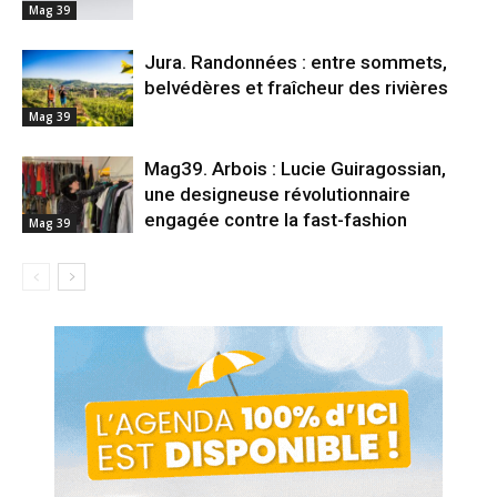
Mag 39
Jura. Randonnées : entre sommets,
belvédères et fraîcheur des rivières
Mag 39
Mag39. Arbois : Lucie Guiragossian,
une designeuse révolutionnaire
engagée contre la fast-fashion
Mag 39