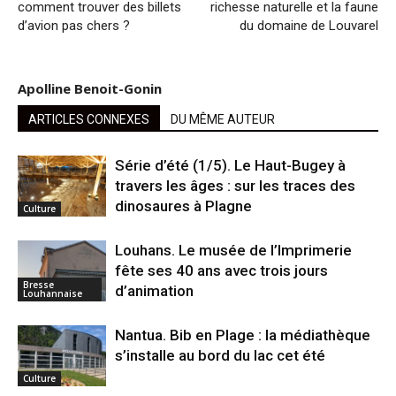
comment trouver des billets
richesse naturelle et la faune
d’avion pas chers ?
du domaine de Louvarel
Apolline Benoit-Gonin
ARTICLES CONNEXES
DU MÊME AUTEUR
Série d’été (1/5). Le Haut-Bugey à
travers les âges : sur les traces des
dinosaures à Plagne
Culture
Louhans. Le musée de l’Imprimerie
fête ses 40 ans avec trois jours
Bresse
d’animation
Louhannaise
Nantua. Bib en Plage : la médiathèque
s’installe au bord du lac cet été
Culture