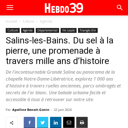
Accueil
Culture
Agenda
Culture
Agenda
Départemental
Vie Locale
Triangle d’or
Salins-les-Bains. Du sel à la
pierre, une promenade à
travers mille ans d’histoire
De l'incontournable Grande Saline au panorama de la
chapelle Notre-Dame-Libératrice, explorez 1 000 ans
d'histoire à travers ruelles anciennes, parcs ombragés et
secrets de l'or blanc. Une balade urbaine facile et
accessible à tous à retrouver sur notre site.
Par
Apolline Benoit-Gonin
-
22 juin 2026