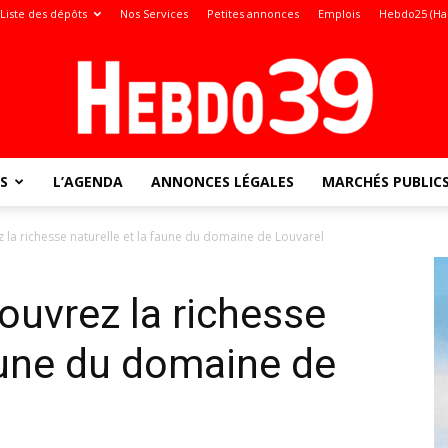
Liste des dépôts
Nos Services
Petites annonces
Emplois
Hebdo25 (Ha
S
L’AGENDA
ANNONCES LÉGALES
MARCHÉS PUBLIC
Jura
 la richesse naturelle et la faune du domaine de Louvarel
ouvrez la richesse
:
faune du domaine de