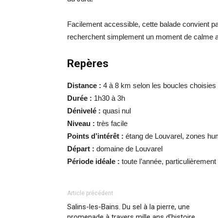
Facilement accessible, cette balade convient p
recherchent simplement un moment de calme au
Repères
Distance :
4 à 8 km selon les boucles choisies
Durée :
1h30 à 3h
Dénivelé :
quasi nul
Niveau :
très facile
Points d’intérêt :
étang de Louvarel, zones hu
Départ :
domaine de Louvarel
Période idéale :
toute l’année, particulièremen
Article précédent
Salins-les-Bains. Du sel à la pierre, une
promenade à travers mille ans d’histoire