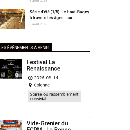
8 août 2026
Série d’été (1/5). Le Haut-Bugey
à travers les âges : sur...
8 août 2026
LES ÉVÉNEMENTS À VENIR
Festival La
Renaissance
2026-08-14
Colonne
Soirée ou rassemblement
convivial
Vide-Grenier du
FCPM : La Bonne