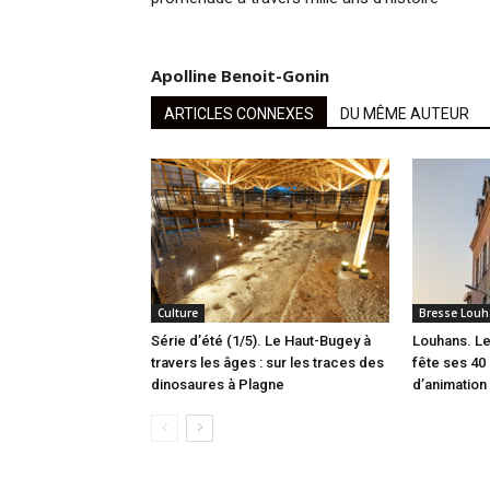
Apolline Benoit-Gonin
ARTICLES CONNEXES
DU MÊME AUTEUR
Culture
Bresse Louh
Série d’été (1/5). Le Haut-Bugey à
Louhans. Le
travers les âges : sur les traces des
fête ses 40 
dinosaures à Plagne
d’animation