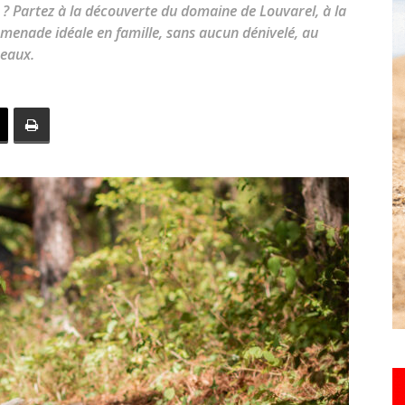
u ? Partez à la découverte du domaine de Louvarel, à la
toute
romenade idéale en famille, sans aucun dénivelé, au
seaux.
l'info
locale
–