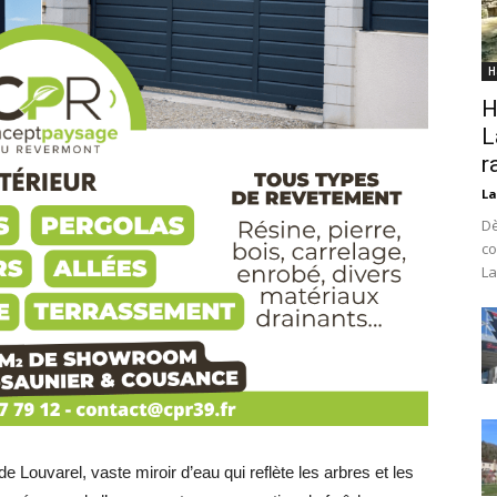
H
H
L
r
La
Dè
co
La
Louvarel, vaste miroir d’eau qui reflète les arbres et les