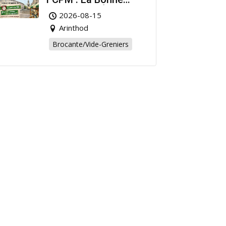
Affaire de l’Été à
2026-08-15
Arinthod !
Arinthod
Brocante/Vide-Greniers