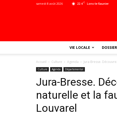
C
samedi 8 août 2026
22.4
Lons-le-Saunier
VIE LOCALE
DOSSIER
Accueil
Culture
Agenda
Jura-Bresse. Découvrez
Culture
Agenda
Départemental
Jura-Bresse. Déc
naturelle et la 
Louvarel