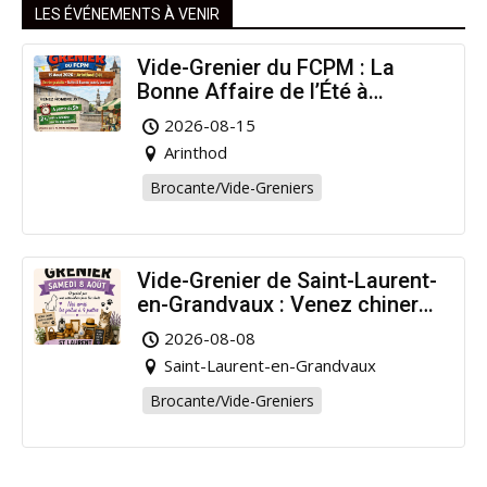
LES ÉVÉNEMENTS À VENIR
Vide-Grenier du FCPM : La
Bonne Affaire de l’Été à
Arinthod !
2026-08-15
Arinthod
Brocante/Vide-Greniers
Vide-Grenier de Saint-Laurent-
en-Grandvaux : Venez chiner
pour la bonne cause !
2026-08-08
Saint-Laurent-en-Grandvaux
Brocante/Vide-Greniers