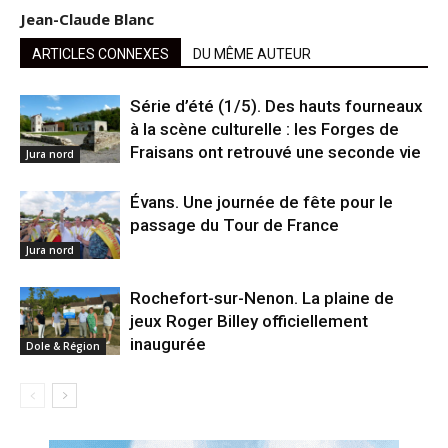
Jean-Claude Blanc
ARTICLES CONNEXES
DU MÊME AUTEUR
Série d’été (1/5). Des hauts fourneaux
à la scène culturelle : les Forges de
Fraisans ont retrouvé une seconde vie
Jura nord
Évans. Une journée de fête pour le
passage du Tour de France
Jura nord
Rochefort-sur-Nenon. La plaine de
jeux Roger Billey officiellement
inaugurée
Dole & Région