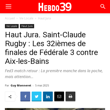
Accueil
Vie Locale
Haut Jura
Vie Locale
Haut Jura
Haut Jura. Saint-Claude
Rugby : Les 32ièmes de
finales de Fédérale 3 contre
Aix-les-Bains
Fed3 match retour : La première manche dans la poche,
mais attention...
Par
Guy Monneret
-
5 mai 2025