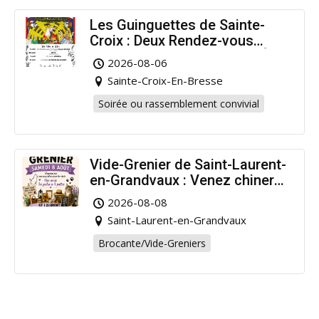
Les Guinguettes de Sainte-
Croix : Deux Rendez-vous
Dansants pour Prolonger l’Été
2026-08-06
!
Sainte-Croix-En-Bresse
Soirée ou rassemblement convivial
Vide-Grenier de Saint-Laurent-
en-Grandvaux : Venez chiner
pour la bonne cause !
2026-08-08
Saint-Laurent-en-Grandvaux
Brocante/Vide-Greniers