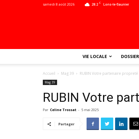
C
samedi 8 août 2026
28.2
Lons-le-Saunier
VIE LOCALE
DOSSIER
Accueil
Mag 39
RUBIN Votre partenaire propreté
Mag 39
RUBIN Votre part
Par
Celine Trossat
-
5 mai 2025
Partager