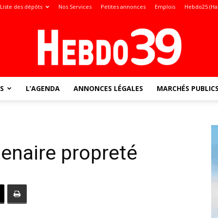
Liste des dépôts
Nos Services
Petites annonces
Emplois
Hebdo25 (Ha
S
L’AGENDA
ANNONCES LÉGALES
MARCHÉS PUBLIC
Jura
enaire propreté
: