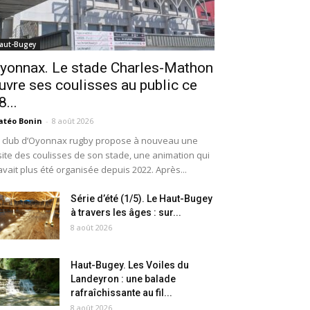
aut-Bugey
yonnax. Le stade Charles-Mathon
uvre ses coulisses au public ce
8...
téo Bonin
-
8 août 2026
 club d’Oyonnax rugby propose à nouveau une
site des coulisses de son stade, une animation qui
avait plus été organisée depuis 2022. Après...
Série d’été (1/5). Le Haut-Bugey
à travers les âges : sur...
8 août 2026
Haut-Bugey. Les Voiles du
Landeyron : une balade
rafraîchissante au fil...
8 août 2026