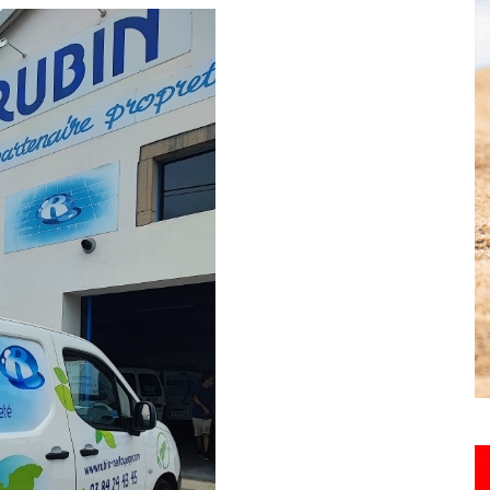
toute
l'info
locale
–