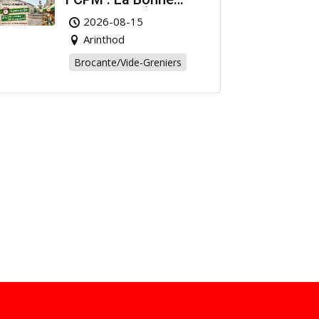
Affaire de l’Été à
2026-08-15
Arinthod !
Arinthod
Brocante/Vide-Greniers