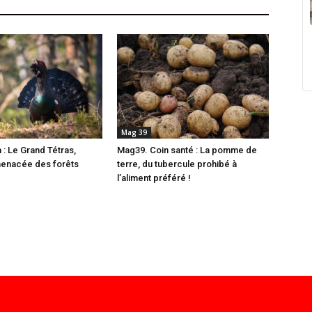
Mag 39
 : Le Grand Tétras,
Mag39. Coin santé : La pomme de
menacée des forêts
terre, du tubercule prohibé à
l’aliment préféré !