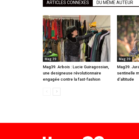
ARTICLES CONNEXES
DU MÊME AUTEUR
Mag 39
Mag 39
Mag39. Arbois : Lucie Guiragossian,
Mag39. Jura
une designeuse révolutionnaire
sentinelle 
engagée contre la fast-fashion
d’altitude