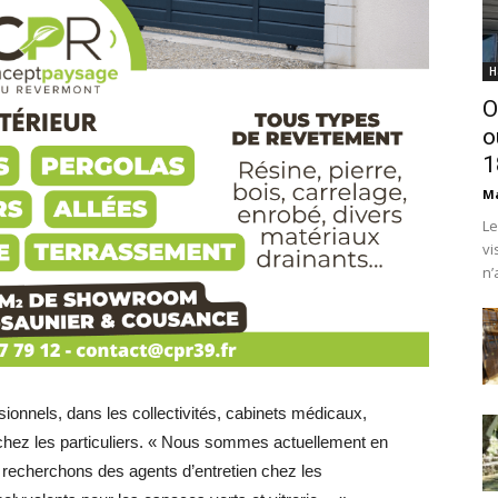
H
O
o
1
Ma
Le
vi
n’
ssionnels, dans les collectivités, cabinets médicaux,
chez les particuliers. « Nous sommes actuellement en
recherchons des agents d’entretien chez les