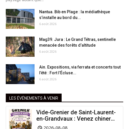
Nantua. Bib en Plage : la médiathèque
s’installe au bord du...
6 août 2026
Mag39. Jura : Le Grand Tétras, sentinelle
menacée des forêts d’altitude
6 août 2026
Ain. Expositions, via ferrata et concerts tout
l’été : Fort l’Écluse...
6 août 2026
LES ÉVÉNEMENTS À VENIR
Vide-Grenier de Saint-Laurent-
en-Grandvaux : Venez chiner
pour la bonne cause !
2026-08-08