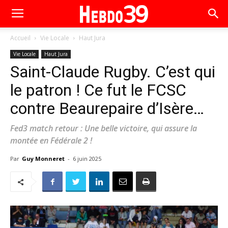
Accueil
Vie Locale
Haut Jura
Vie Locale
Haut Jura
Saint-Claude Rugby. C’est qui
le patron ! Ce fut le FCSC
contre Beaurepaire d’Isère…
Fed3 match retour : Une belle victoire, qui assure la
montée en Fédérale 2 !
Par
Guy Monneret
-
6 juin 2025