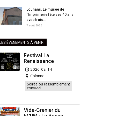
Louhans. Le musée de
l’Imprimerie fête ses 40 ans
avec trois...
7 août 2026
LES ÉVÉNEMENTS À VENIR
Festival La
Renaissance
2026-08-14
Colonne
Soirée ou rassemblement
convivial
Vide-Grenier du
FCPM : La Bonne