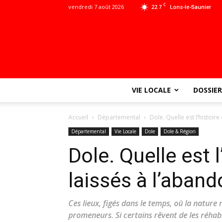
C
vendredi 7 août 2026
22.7
Lons-le-Saunier
VIE LOCALE
DOSSIER
Accueil
Départemental
Dole. Quelle est l’histoire
Départemental
Vie Locale
Dole
Dole & Région
Dole. Quelle est l
laissés à l’aband
Ces lieux, figés dans le temps, où la nature r
promeneurs. Si certains rêvent de les réhabil