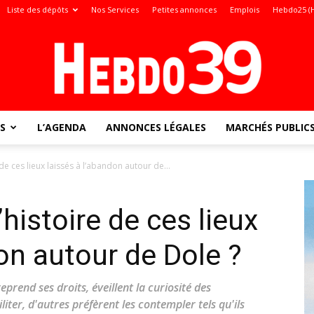
Liste des dépôts
Nos Services
Petites annonces
Emplois
Hebdo25 (
S
L’AGENDA
ANNONCES LÉGALES
MARCHÉS PUBLIC
Jura
 de ces lieux laissés à l’abandon autour de...
’histoire de ces lieux
:
on autour de Dole ?
eprend ses droits, éveillent la curiosité des
iter, d'autres préfèrent les contempler tels qu'ils