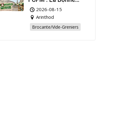
Affaire de l’Été à
2026-08-15
Arinthod !
Arinthod
Brocante/Vide-Greniers