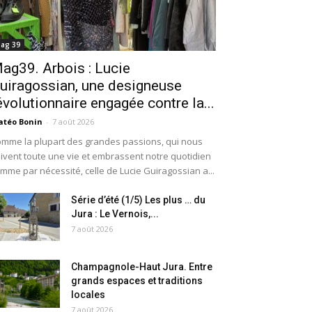
ag 39
ag39. Arbois : Lucie
uiragossian, une designeuse
évolutionnaire engagée contre la...
téo Bonin
-
7 août 2026
mme la plupart des grandes passions, qui nous
ivent toute une vie et embrassent notre quotidien
mme par nécessité, celle de Lucie Guiragossian a...
Série d’été (1/5) Les plus … du
Jura : Le Vernois,...
7 août 2026
Champagnole-Haut Jura. Entre
grands espaces et traditions
locales
7 août 2026