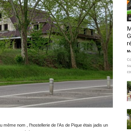
M
M
G
r
Ma
Co
su
co
 même nom , l’hostellerie de l’As de Pique étais jadis un