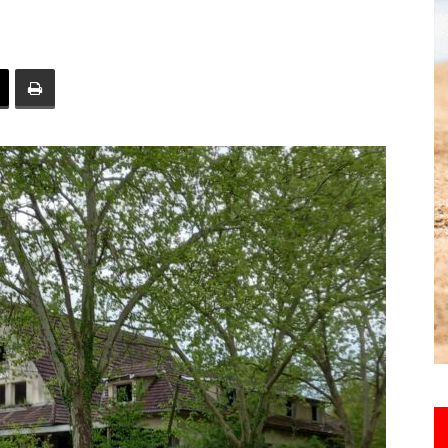
toute
l'info
locale
–