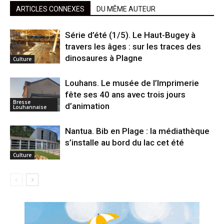
ARTICLES CONNEXES
DU MÊME AUTEUR
Série d’été (1/5). Le Haut-Bugey à
travers les âges : sur les traces des
dinosaures à Plagne
Culture
Louhans. Le musée de l’Imprimerie
fête ses 40 ans avec trois jours
Bresse
d’animation
Louhannaise
Nantua. Bib en Plage : la médiathèque
s’installe au bord du lac cet été
Culture