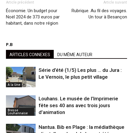
Article précédent
Article suivant
Économie. Un budget pour
Rubrique. Au fil des voyages.
Noël 2024 de 373 euros par
Un tour à Besançon
habitant, dans notre région
P.B
ARTICLES CONNEXES
DU MÊME AUTEUR
Série d’été (1/5) Les plus … du Jura :
Le Vernois, le plus petit village
A la Une
Louhans. Le musée de l’Imprimerie
fête ses 40 ans avec trois jours
Bresse
d’animation
Louhannaise
Nantua. Bib en Plage : la médiathèque