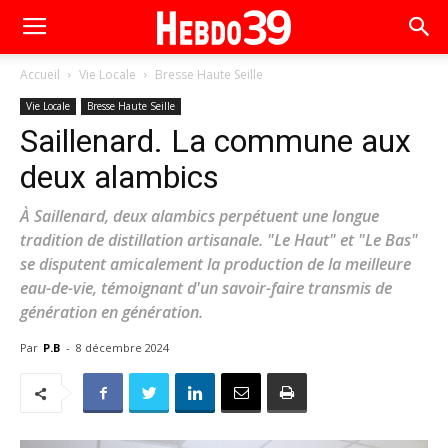
Accueil
Vie Locale
Bresse Haute Seille
Vie Locale
Bresse Haute Seille
Saillenard. La commune aux
deux alambics
À Saillenard, deux alambics perpétuent une longue
tradition de distillation artisanale. "Le Haut" et "Le Bas"
se disputent amicalement la production de la meilleure
eau-de-vie, témoignant d'un savoir-faire transmis de
génération en génération.
Par
P.B
-
8 décembre 2024