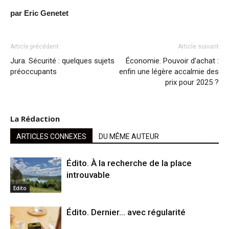
par Eric Genetet
Article précédent
Article suivant
Jura. Sécurité : quelques sujets
Économie. Pouvoir d’achat :
préoccupants
enfin une légère accalmie des
prix pour 2025 ?
La Rédaction
ARTICLES CONNEXES
DU MÊME AUTEUR
Édito. À la recherche de la place
introuvable
Edito
Édito. Dernier… avec régularité