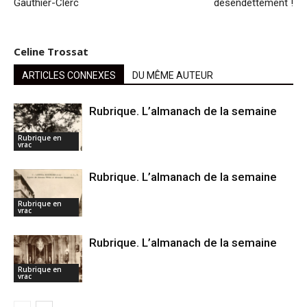
Gauthier-Clerc
désendettement !
Celine Trossat
ARTICLES CONNEXES
DU MÊME AUTEUR
Rubrique. L’almanach de la semaine
Rubrique en
vrac
Rubrique. L’almanach de la semaine
Rubrique en
vrac
Rubrique. L’almanach de la semaine
Rubrique en
vrac