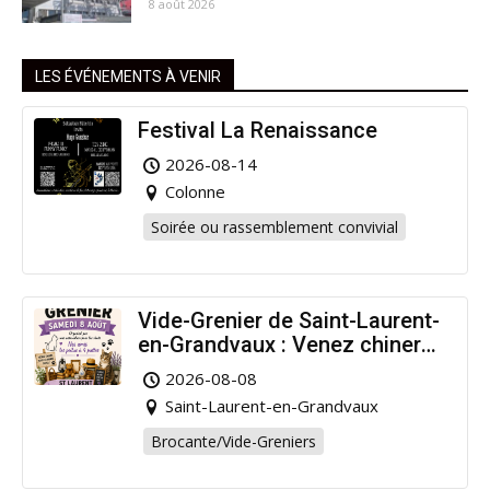
8 août 2026
LES ÉVÉNEMENTS À VENIR
Festival La Renaissance
2026-08-14
Colonne
Soirée ou rassemblement convivial
Vide-Grenier de Saint-Laurent-
en-Grandvaux : Venez chiner
pour la bonne cause !
2026-08-08
Saint-Laurent-en-Grandvaux
Brocante/Vide-Greniers