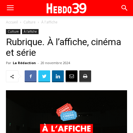
Accueil
Culture
À l'affiche
Culture
À l'affiche
Rubrique. À l’affiche, cinéma
et série
Par
La Rédaction
-
20 novembre 2024