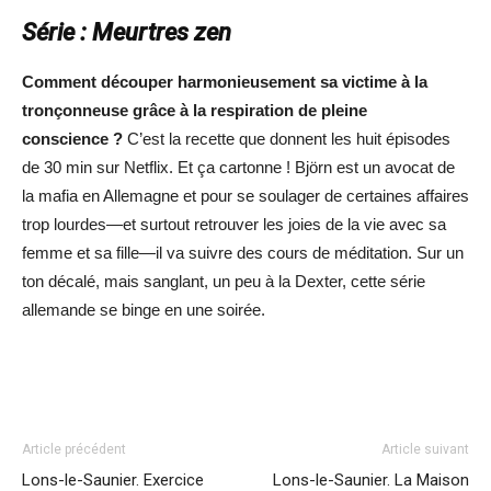
Série : Meurtres zen
Comment découper
harmonieusement sa
victime à la
tronçonneuse
grâce à la respiration de
pleine
conscience
?
C’est la recette que donne
nt les huit épisodes
de 30 min sur Netflix
.
Et ça cartonne !
Björn est un avocat de
la mafia en Allemagne et pour se soulager de certaines affaires
trop lourdes—et surtout retrouver les joies de la vie avec sa
femme et sa fille—il va suivre des cours de méditation. Sur un
ton décalé, mais sanglant, un peu à la Dexter, cette série
allemande se binge en une soirée.
Article précédent
Article suivant
Lons-le-Saunier. Exercice
Lons-le-Saunier. La Maison