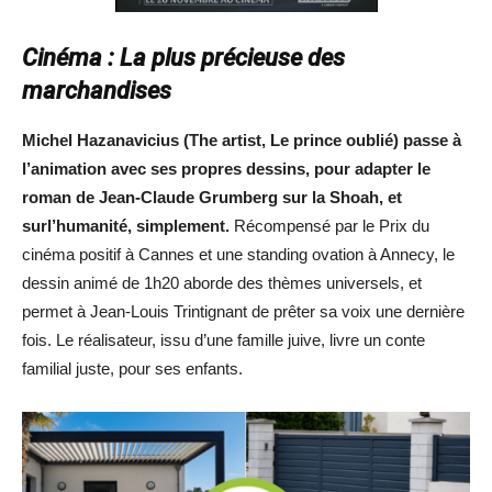
Cinéma : La plus précieuse des
marchandises
Michel Hazanavicius (
The
artist
,
Le prince oublié
)
passe à
l’animation
avec ses propres dessins,
pour
adapter
le
roman de
Jean-Claude
Grumberg
sur la
S
hoah
, et
sur
l’humanité,
simplement
.
Récompensé par le Prix du
cinéma positif à Cannes et une standing ovation à Annecy, le
dessin animé de 1h20 aborde des thèmes universels, et
permet à Jean-Louis Trintignant de prêter sa voix une dernière
fois. Le réalisateur, issu d’une famille juive, livre un conte
familial juste, pour ses enfants.