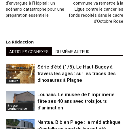
d’envergure à l’Hôpital : un
commune va remettre à la
scénario catastrophe pour une
Ligue contre le cancer les
préparation essentielle
fonds récoltés dans le cadre
d’Octobre Rose
La Rédaction
ARTICLES CONNEXES
DU MÊME AUTEUR
Série d’été (1/5). Le Haut-Bugey à
travers les âges : sur les traces des
dinosaures à Plagne
Culture
Louhans. Le musée de l’Imprimerie
fête ses 40 ans avec trois jours
Bresse
d’animation
Louhannaise
Nantua. Bib en Plage : la médiathèque
s’installe au bord du lac cet été