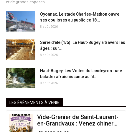
et de grands espaces....
Oyonnax. Le stade Charles-Mathon ouvre
ses coulisses au public ce 18...
8 août 2026
Série d’été (1/5). Le Haut-Bugey à travers les
âges : sur...
8 août 2026
Haut-Bugey. Les Voiles du Landeyron : une
balade rafraîchissante au fil...
8 août 2026
LES ÉVÉNEMENTS À VENIR
Vide-Grenier de Saint-Laurent-
en-Grandvaux : Venez chiner
pour la bonne cause !