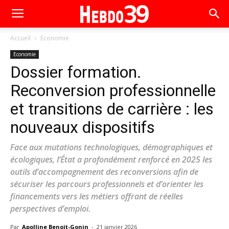
Accueil
Economie
Economie
Dossier formation.
Reconversion professionnelle
et transitions de carrière : les
nouveaux dispositifs
Face aux mutations technologiques, démographiques et
écologiques, l’État a profondément renforcé en 2025 les
outils d’accompagnement des reconversions afin de
sécuriser les parcours professionnels et d’orienter les
financements vers les métiers offrant de réelles
perspectives d’emploi.
Par
Apolline Benoit-Gonin
-
21 janvier 2026