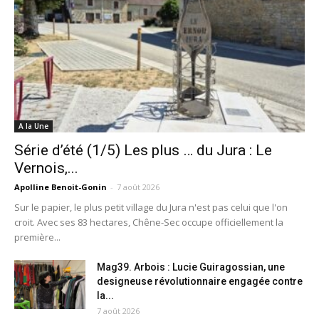
A la Une
Série d’été (1/5) Les plus … du Jura : Le
Vernois,...
Apolline Benoit-Gonin
-
7 août 2026
Sur le papier, le plus petit village du Jura n'est pas celui que l'on
croit. Avec ses 83 hectares, Chêne-Sec occupe officiellement la
première...
Mag39. Arbois : Lucie Guiragossian, une
designeuse révolutionnaire engagée contre
la...
7 août 2026