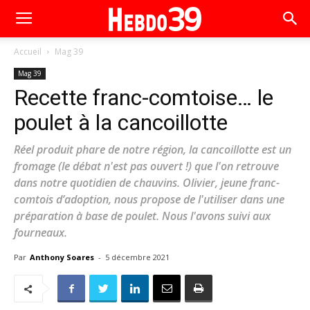
Accueil
Mag 39
Mag 39
Recette franc-comtoise… le
poulet à la cancoillotte
Réel produit phare de notre région, la cancoillotte est un
fromage (le débat n'est pas ouvert !) que l'on retrouve
dans notre quotidien de chauvins. Olivier, jeune franc-
comtois d’adoption, nous propose de l'utiliser dans une
préparation à base de poulet. Nous l'avons suivi aux
fourneaux.
Par
Anthony Soares
-
5 décembre 2021