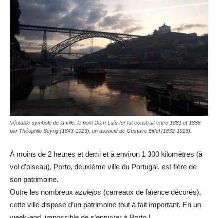
Véritable symbole de la ville, le pont Dom-Luís Ier fut construit entre 1881 et 1886
par Théophile Seyrig (1843-1923), un associé de Gustave Eiffel (1832-1923).
À moins de 2 heures et demi et à environ 1 300 kilomètres (à
vol d’oiseau), Porto, deuxième ville du Portugal, est fière de
son patrimoine.
Outre les nombreux
azulejos
(carreaux de faïence décorés),
cette ville dispose d’un patrimoine tout à fait important. En un
week-end, impossible de s’ennuyer à Porto !