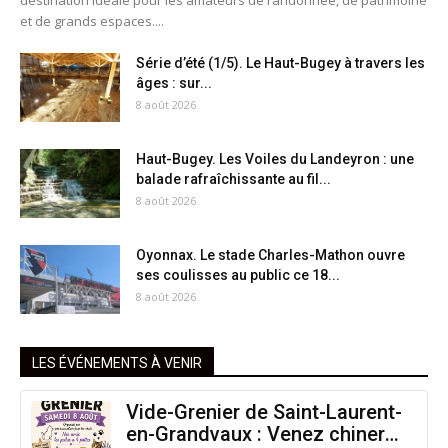
destination idéale pour les amateurs de randonnée, de patrimoine
et de grands espaces....
Série d’été (1/5). Le Haut-Bugey à travers les
âges : sur...
8 août 2026
Haut-Bugey. Les Voiles du Landeyron : une
balade rafraîchissante au fil...
8 août 2026
Oyonnax. Le stade Charles-Mathon ouvre
ses coulisses au public ce 18...
8 août 2026
LES ÉVÉNEMENTS À VENIR
Vide-Grenier de Saint-Laurent-
en-Grandvaux : Venez chiner