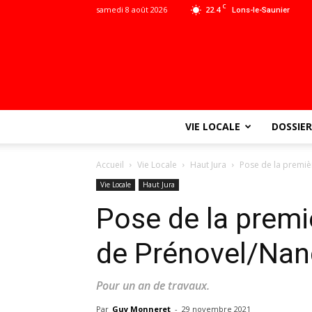
C
samedi 8 août 2026
22.4
Lons-le-Saunier
VIE LOCALE
DOSSIER
Accueil
Vie Locale
Haut Jura
Pose de la premiè
Vie Locale
Haut Jura
Pose de la premi
de Prénovel/Na
Pour un an de travaux.
Par
Guy Monneret
-
29 novembre 2021