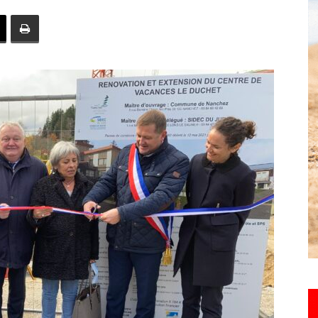
toute
l'info
locale
–