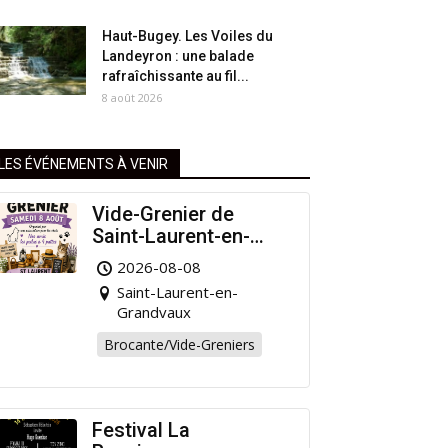
Haut-Bugey. Les Voiles du
Landeyron : une balade
rafraîchissante au fil...
8 août 2026
LES ÉVÉNEMENTS À VENIR
Vide-Grenier de
Saint-Laurent-en-
Grandvaux : Venez
2026-08-08
chiner pour la bonne
Saint-Laurent-en-
cause !
Grandvaux
Brocante/Vide-Greniers
Festival La