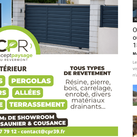
H
O
o
1
Ma
Le
vi
n’