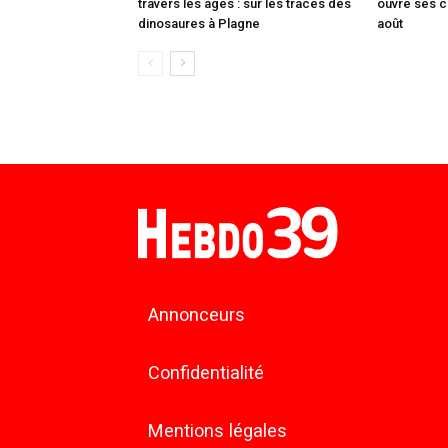
travers les âges : sur les traces des
ouvre ses c
dinosaures à Plagne
août