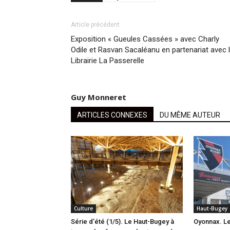
Article précédent
Exposition « Gueules Cassées » avec Charly
Odile et Rasvan Sacaléanu en partenariat avec 
Librairie La Passerelle
Guy Monneret
ARTICLES CONNEXES
DU MÊME AUTEUR
Culture
Haut-Bugey
Série d’été (1/5). Le Haut-Bugey à
Oyonnax. L