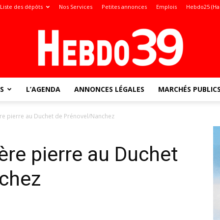
Liste des dépôts
Nos Services
Petites annonces
Emplois
Hebdo25 (Ha
S
L’AGENDA
ANNONCES LÉGALES
MARCHÉS PUBLIC
Jura
re pierre au Duchet de Prénovel/Nanchez
ère pierre au Duchet
:
nchez